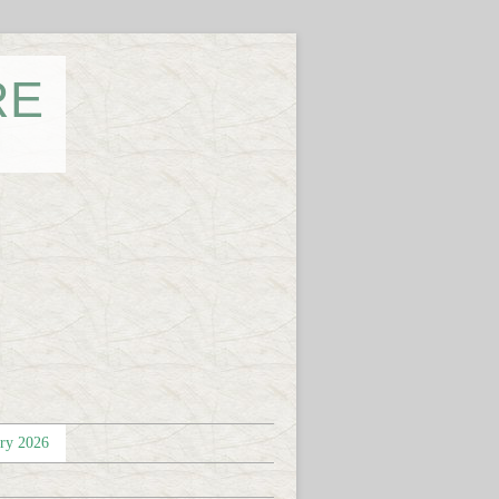
RE
éry 2026