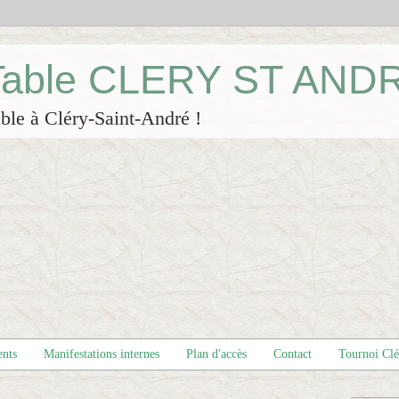
 Table CLERY ST AND
ble à Cléry-Saint-André !
ents
Manifestations internes
Plan d'accès
Contact
Tournoi Cl