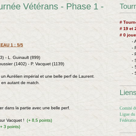
urnée Vétérans - Phase 1 -
Tourn
# Tourn
# 19 et
# 0 joue
-
EAU 1 : 5/5
-
-
3) - L. Guinault (899)
- 
oussier (1402) - P. Vacquet (1139)
- 
- 
n Aurélien impérial et une belle perf de Laurent.
 en autant de match.
Lien
ter dans la partie avec une belle perf.
Comité du
Ligue du 
 sur Vacquet !
(+ 8,5 points)
Fédératio
(+ 3 points)