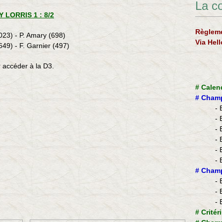
La c
 LORRIS 1 : 8/2
Règleme
1023) - P. Amary (698)
Via Hel
649) - F. Garnier (497)
r accéder à la D3.
#
Calen
#
Champ
- 
- 
- 
- 
- 
- 
​#
Champ
- 
- 
- 
#
Critér