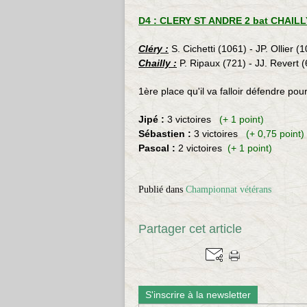
D4 : CLERY ST ANDRE 2 bat CHAILLY
Cléry :
S. Cichetti (1061) - JP. Ollier (
Chailly :
P. Ripaux (721) - JJ. Revert (
1ère place qu'il va falloir défendre pou
Jipé :
3 victoires
(+ 1 point)
Sébastien :
3 victoires
(+ 0,75 point)
Pascal :
2 victoires
(+ 1 point)
Publié dans
Championnat vétérans
Partager cet article
S'inscrire à la newsletter