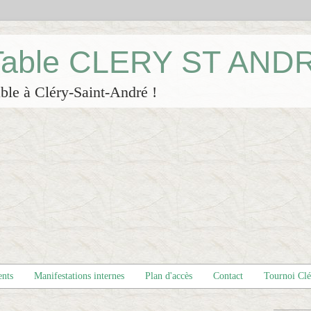
 Table CLERY ST AND
ble à Cléry-Saint-André !
ents
Manifestations internes
Plan d'accès
Contact
Tournoi Cl