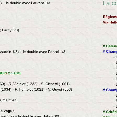
La c
0/3) + le double avec Laurent 1/3
Règleme
Via Hel
 ; Lardy 0/3)
#
Calen
#
Champ
 Bourdin 1/3) + le double avec Pascal 1/3
- 
- 
- 
IS 2 : 13/1
- 
- 
0) - R. Viginier (1232) - S. Cichetti (1061)
- 
o (1034) - P. Humblot (1021) - V. Guyot (653)
​#
Champ
- 
e maintien.
- 
- 
 la vague
#
Critér
rard 3/2
) + le double avec Julian 3/0