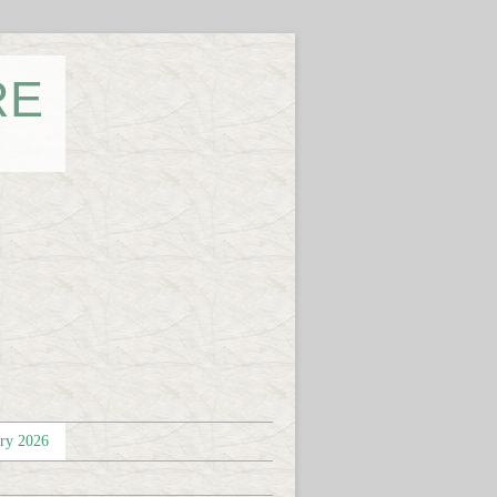
RE
éry 2026