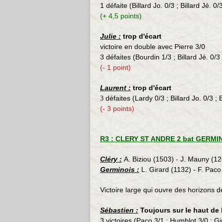
1 défaite (Billard Jo. 0/3 ; Billard Jé. 
(+ 4,5 points)
Julie :
trop d'écart
victoire en double avec Pierre 3/0
3 défaites (Bourdin 1/3 ; Billard Jé. 0/3
(- 1 point)
Laurent :
trop d'écart
défaites (Lardy 0/3 ; Billard Jo. 0/3 ;
3
(- 3 points)
R3 : CLERY ST ANDRE 2 bat GERMINO
Cléry :
A. Biziou (1503) - J. Mauny (126
Germinois :
L. Girard (1132) - F. Pac
Victoire large qui ouvre des horizons d
Sébastien :
Toujours sur le haut de
3 victoires (Paco 3/1 ; Humblot 3/0 ; Gi