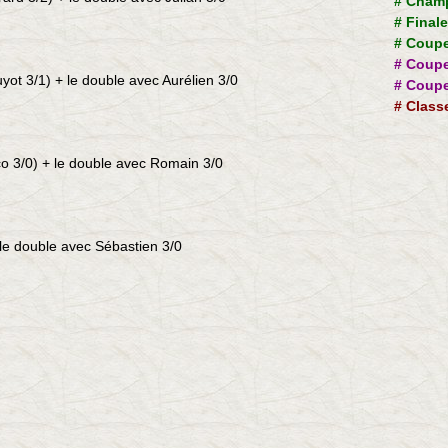
#
Champ
#
Final
#
Coupe
#
Coupe
uyot 3/1) + le double avec Aurélien 3/0
#
Coupe
#
Class
aco 3/0) + le double avec Romain 3/0
 le double avec Sébastien 3/0