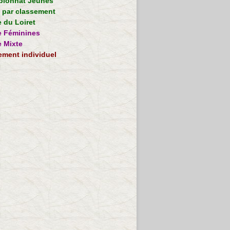
ionnat Jeunes
e par classement
 du Loiret
 Féminines
 Mixte
ement individuel