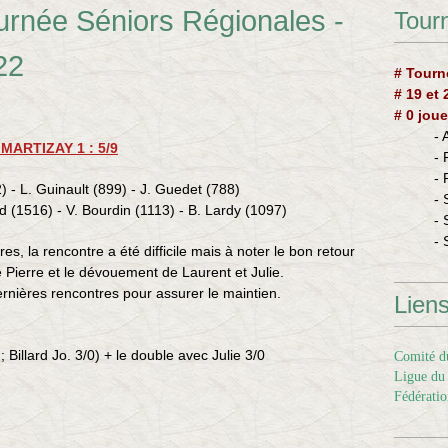
urnée Séniors Régionales -
Tourn
22
# Tourn
# 19 et
# 0 joue
-
 MARTIZAY 1 : 5/9
-
-
) - L. Guinault (899) - J. Guedet (788)
- 
ard (1516) - V. Bourdin (1113) - B. Lardy (1097)
- 
- 
, la rencontre a été difficile mais à noter le bon retour
e Pierre et le dévouement de Laurent et Julie.
ernières rencontres pour assurer le maintien.
Lien
 ; Billard Jo. 3/0) + le double avec Julie 3/0
Comité du
Ligue du 
Fédératio