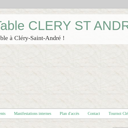
 Table CLERY ST AND
ble à Cléry-Saint-André !
ents
Manifestations internes
Plan d'accès
Contact
Tournoi Cl