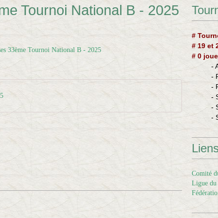
 Tournoi National B - 2025
Tourn
# Tourn
# 19 et
# 0 joue
-
-
-
25
- 
- 
- 
Lien
Comité du
Ligue du 
Fédératio