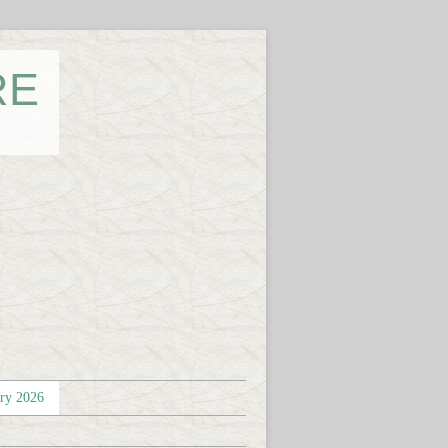
RE
éry 2026