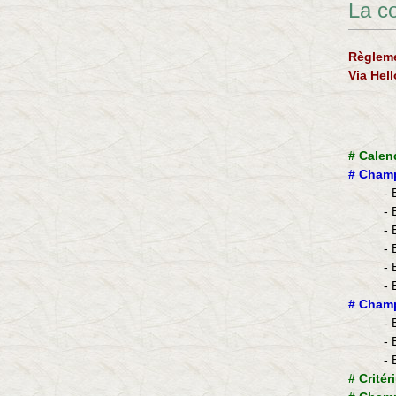
La c
Règleme
Via Hel
#
Calen
#
Champ
- 
- 
- 
- 
- 
- 
​#
Champ
- 
- 
- 
#
Critér