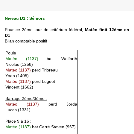
Niveau D1 : Séniors
Pour ce 2ème tour de critérium fédéral,
Matéo finit 12ème en
D
1
!
Bilan comptable positif !
Poule :
Matéo
(1137)
bat
Wolfarth
Nicolas
(1258)
Matéo
(1137)
perd
Trioreau
Yoan
(1405)
Matéo
(1137)
perd
Luguet
Vincent
(1662)
Barrage 2ème/3ème :
Matéo
(1137)
perd
Jorda
Lucas
(1331)
Place 9 à 16 :
Matéo
(1137)
bat
Carré Steven
(967)