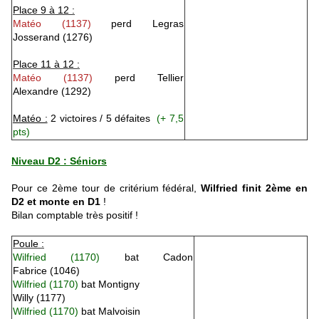
Place 9 à 12 :
Matéo
(1137)
perd
Legras
Josserand
(1276)
Place 11 à 12 :
Matéo
(1137)
perd
Tellier
Alexandre
(1292)
Matéo :
2 victoires / 5 défaites
(+ 7,5
pts)
Niveau D2 : Séniors
Pour ce 2ème tour de critérium fédéral,
Wilfried finit 2ème en
D
2 et monte en D1
!
Bilan comptable très positif !
Poule :
Wilfried
(1170)
bat
Cadon
Fabrice
(1046)
Wilfried
(1170)
bat
Montigny
Willy
(1177)
Wilfried
(1170)
bat
Malvoisin