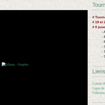
Tourn
# Tourn
# 19 et
# 0 joue
-
-
-
- 
- 
- 
Lien
Comité du
Ligue du 
Fédératio