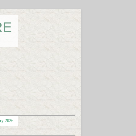
RE
éry 2026