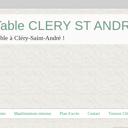
 Table CLERY ST AND
ble à Cléry-Saint-André !
ents
Manifestations internes
Plan d'accès
Contact
Tournoi Cl