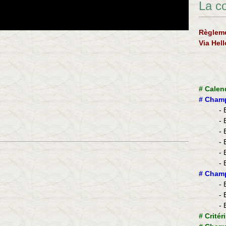
La c
Règleme
Via Hel
#
Calen
#
Champ
- 
- 
- 
- 
- 
- 
​#
Champ
- 
- 
- 
#
Critér