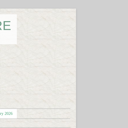
RE
éry 2026