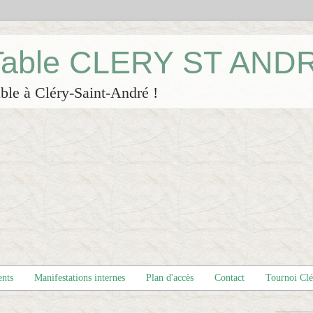
 Table CLERY ST AND
ble à Cléry-Saint-André !
ents
Manifestations internes
Plan d'accès
Contact
Tournoi Cl