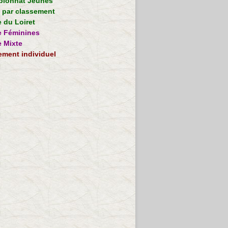
ionnat Jeunes
e par classement
 du Loiret
 Féminines
 Mixte
ement individuel