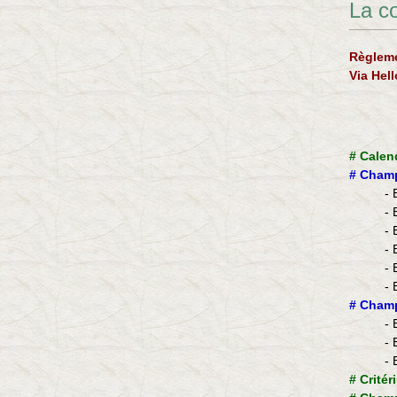
La c
Règleme
Via Hel
#
Calen
#
Champ
- 
- 
- 
- 
- 
- 
​#
Champ
- 
- 
- 
#
Critér