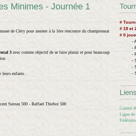
s Minimes - Journée 1
Tourn
# Tourn
# 19 et
nase de Cléry pour assister à la 1ère rencontre du championnat
# 0 joue
-
-
ntal 3
avec comme objectif de se faire plaisir et pour beaucoup
-
ion.
- 
- 
- 
 leurs enfants...
Lien
cent Sureau 500 - Raffael Thiebot 500
Comité du
Ligue du 
Fédératio