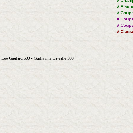
#
Champ
#
Final
#
Coupe
#
Coupe
#
Coupe
#
Class
 Léo Gaulard 500 - Guillaume Lavialle 500