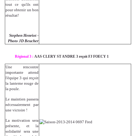
tout ce qu'ils ont
pour obtenir un bon
résultat!
Stephen Henriot -
Photo JD Beucher
Régional 3 :
AAS CLERY ST ANDRE 3 reçoit FJ FOECY 1
Une rencontre
importante attend
l'équipe 3 qui reçoit
la lanterne rouge de
la poule.
Le maintien passera
nécessairement par
une victoire !
La motivation sera
présente, et la
solidarité sera une