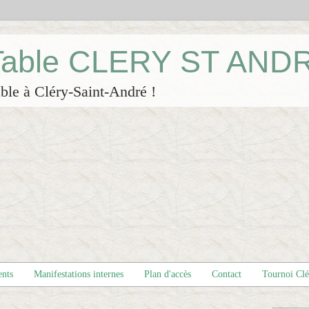
 Table CLERY ST AND
ble à Cléry-Saint-André !
ents
Manifestations internes
Plan d'accès
Contact
Tournoi Cl