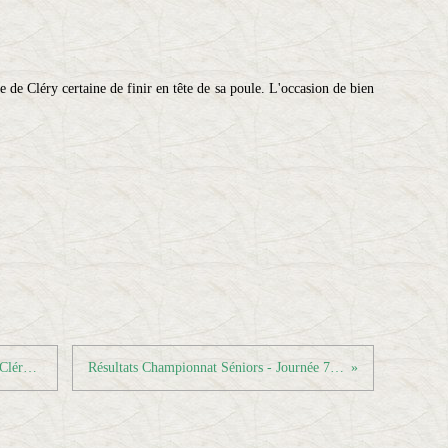
de Cléry certaine de finir en tête de sa poule. L'occasion de bien
Résultats 24ème Tournoi Régional de Cléry St André
Résultats Championnat Séniors - Journée 7 - Phase 2