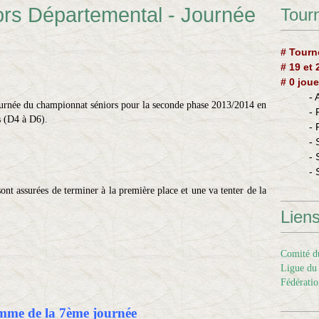
rs Départemental - Journée
Tourn
# Tourn
# 19 et
# 0 joue
-
ournée du championnat séniors pour la seconde phase 2013/2014 en
-
es (D4 à D6).
-
- 
- 
- 
sont assurées de terminer à la première place et une va tenter de la
Lien
Comité du
Ligue du 
Fédératio
me de la 7ème journée