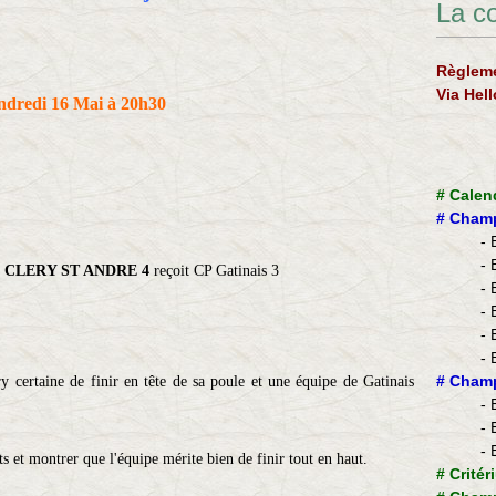
La c
Règleme
Via Hel
ndredi 16 Mai à 20h30
#
Calen
#
Champ
- 
- 
 CLERY ST ANDRE 4
reçoit CP Gatinais 3
- 
- 
- 
- 
​#
Champ
 certaine de finir en tête de sa poule et une équipe de Gatinais
- 
- 
- 
nts et montrer que l'équipe mérite bien de finir tout en haut.
#
Critér