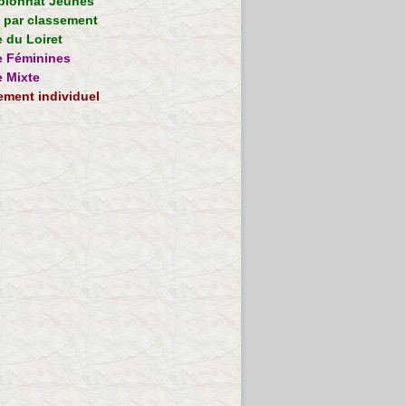
ionnat Jeunes
e par classement
 du Loiret
 Féminines
 Mixte
ement individuel