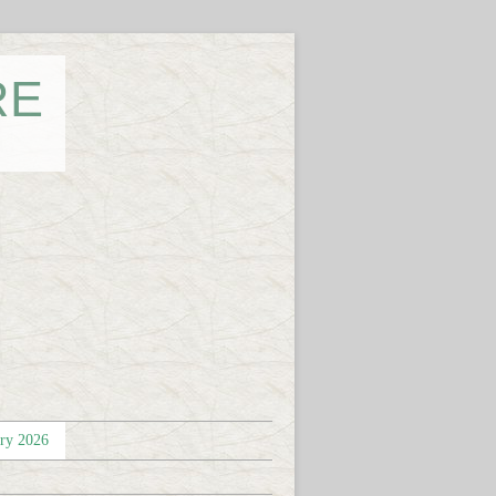
RE
éry 2026