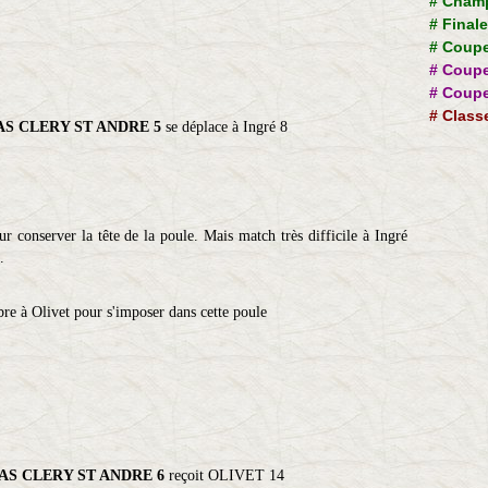
#
Champ
#
Final
#
Coupe
#
Coupe
#
Coupe
#
Class
S CLERY ST ANDRE 5
se déplace à Ingré 8
ur conserver la tête de la poule. Mais match très difficile à Ingré
.
bre à Olivet pour s'imposer dans cette poule
AS CLERY ST ANDRE 6
reçoit OLIVET 14