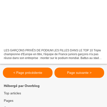
LES GARÇONS PRIVÉS DE PODIUM LES FILLES DANS LE TOP 10 Triple
championne d'Europe en titre, l'équipe de France juniors garçons n'a pas
réussi dans son entreprise : monter sur le podium mondial. Battus au stade
des quarts de finale par des Japonais supérieurs,...
< Page précédente
Page suivante >
Hébergé par Overblog
Top articles
Pages