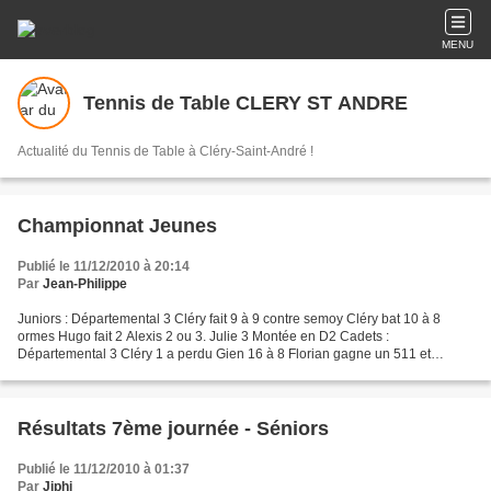
MENU
Tennis de Table CLERY ST ANDRE
Actualité du Tennis de Table à Cléry-Saint-André !
Championnat Jeunes
Publié le 11/12/2010 à 20:14
Par
Jean-Philippe
Juniors : Départemental 3 Cléry fait 9 à 9 contre semoy Cléry bat 10 à 8
ormes Hugo fait 2 Alexis 2 ou 3. Julie 3 Montée en D2 Cadets :
Départemental 3 Cléry 1 a perdu Gien 16 à 8 Florian gagne un 511 et
sébastien un 645, Adrien n'est pas venu, il est...
Résultats 7ème journée - Séniors
Publié le 11/12/2010 à 01:37
Par
Jiphi