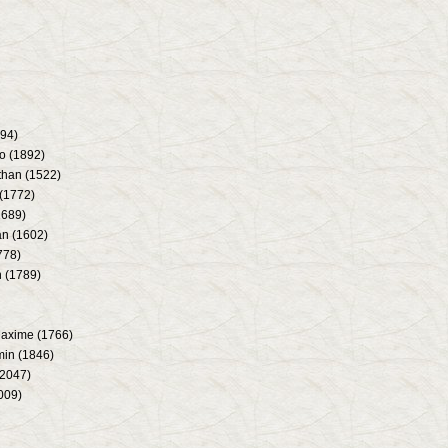
94)
 (1892)
han (1522)
(1772)
1689)
n (1602)
778)
 (1789)
axime (1766)
in (1846)
2047)
009)