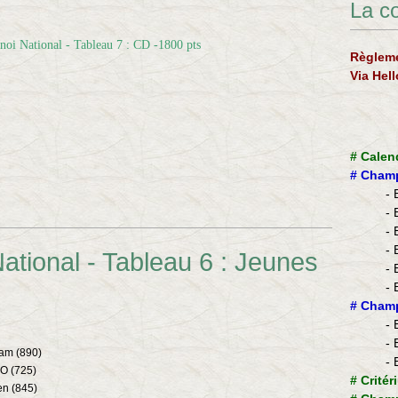
La c
Règleme
Via Hel
#
Calen
#
Champ
- 
- 
- 
- 
ational - Tableau 6 : Jeunes
- 
- 
​#
Champ
- 
- 
am (890)
- 
O (725)
#
Critér
n (845)