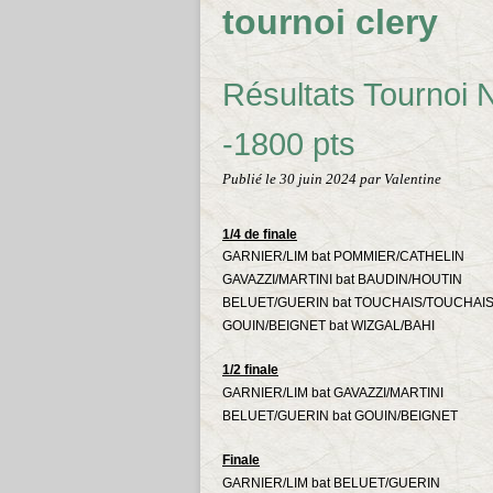
tournoi clery
Résultats Tournoi N
-1800 pts
Publié le
30 juin 2024
par Valentine
1/4 de finale
GARNIER/LIM bat POMMIER/CATHELIN
GAVAZZI/MARTINI bat BAUDIN/HOUTIN
BELUET/GUERIN bat TOUCHAIS/TOUCHAI
GOUIN/BEIGNET bat WIZGAL/BAHI
1/2 finale
GARNIER/LIM bat
GAVAZZI/MARTINI
BELUET/GUERIN bat GOUIN/BEIGNET
Finale
GARNIER/LIM bat
BELUET/GUERIN