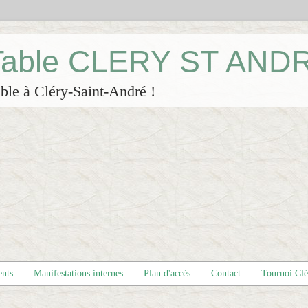
 Table CLERY ST AND
ble à Cléry-Saint-André !
ents
Manifestations internes
Plan d'accès
Contact
Tournoi Cl