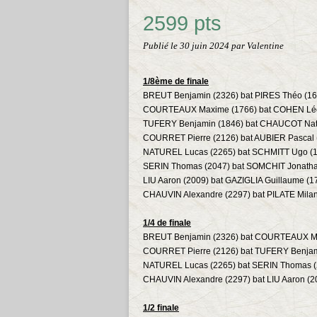
2599 pts
Publié le
30 juin 2024
par Valentine
1/8ème de finale
BREUT Benjamin (2326) bat PIRES Théo (16
COURTEAUX Maxime (1766) bat COHEN Léo
TUFERY Benjamin (1846) bat CHAUCOT Nat
COURRET Pierre (2126) bat AUBIER Pascal 
NATUREL Lucas (2265) bat SCHMITT Ugo (
SERIN Thomas (2047) bat SOMCHIT Jonatha
LIU Aaron (2009) bat GAZIGLIA Guillaume (1
CHAUVIN Alexandre (2297) bat PILATE Milan
1/4 de finale
BREUT Benjamin (2326) bat COURTEAUX M
COURRET Pierre (2126) bat TUFERY Benjam
NATUREL Lucas (2265) bat SERIN Thomas (
CHAUVIN Alexandre (2297) bat LIU Aaron (2
1/2 finale