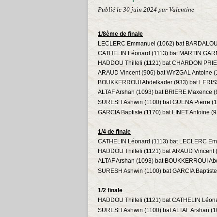
Publié le
30 juin 2024
par Valentine
1/8ème de finale
LECLERC Emmanuel (1062) bat BARDALOU J
CATHELIN Léonard (1113) bat MARTIN GARN
HADDOU Thilleli (1121) bat CHARDON PRIE
ARAUD Vincent (906) bat WYZGAL Antoine (
BOUKKERROUI Abdelkader (933) bat LERIS
ALTAF Arshan (1093) bat BRIERE Maxence (
SURESH Ashwin (1100) bat
GUENA Pierre (
GARCIA Baptiste (1170) bat LINET Antoine (9
1/4 de finale
CATHELIN Léonard (1113) bat LECLERC Em
HADDOU Thilleli (1121) bat ARAUD Vincent 
ALTAF Arshan (1093) bat BOUKKERROUI Abd
SURESH Ashwin (1100) bat GARCIA Baptiste
1/2 finale
HADDOU Thilleli (1121) bat CATHELIN Léona
SURESH Ashwin (1100) bat
ALTAF Arshan (1