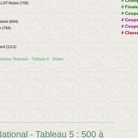
#
Champ
LOT Nolan (708)
#
Final
#
Coupe
#
Coupe
exis (844)
#
Coupe
 (768)
#
Class
rd (1113)
ational - Tableau 5 : 500 à