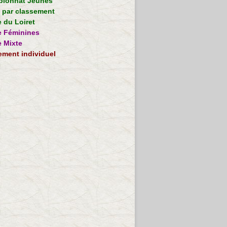
ionnat Jeunes
e par classement
 du Loiret
 Féminines
 Mixte
ement individuel