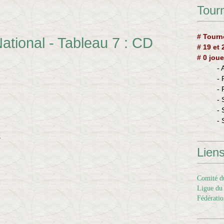
Tourn
# Tourn
ational - Tableau 7 : CD
# 19 et
# 0 joue
-
-
-
- 
- 
- 
S
Lien
Comité du
Ligue du 
Fédératio