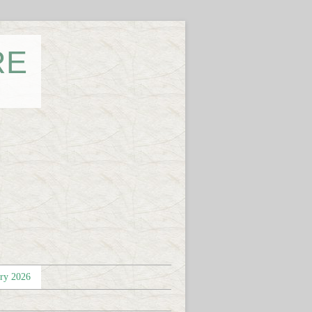
RE
éry 2026