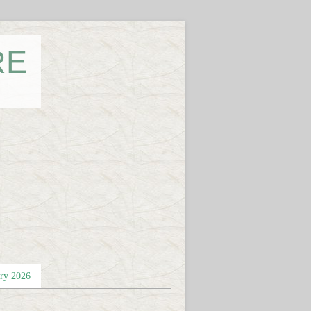
RE
éry 2026