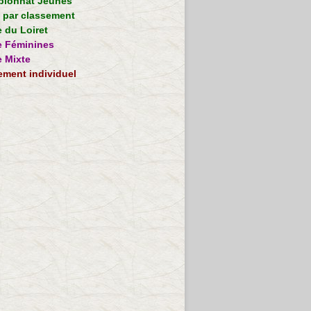
ionnat Jeunes
e par classement
 du Loiret
 Féminines
 Mixte
ement individuel