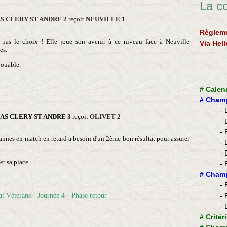
La c
S CLERY ST ANDRE 2
reçoit
NEUVILLE 1
Règleme
a pas le choix ! Elle joue son avenir à ce niveau face à Neuville
Via Hel
es.
jouable.
#
Calen
#
Champ
- 
AS CLERY ST ANDRE 3
reçoit
OLIVET 2
- 
- 
annes en match en retard a besoin d'un 2ème bon résultat pour assurer
- 
- 
er sa place.
- 
​#
Champ
- 
- 
- 
#
Critér