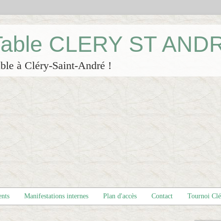
 Table CLERY ST AND
ble à Cléry-Saint-André !
ents
Manifestations internes
Plan d'accès
Contact
Tournoi Cl