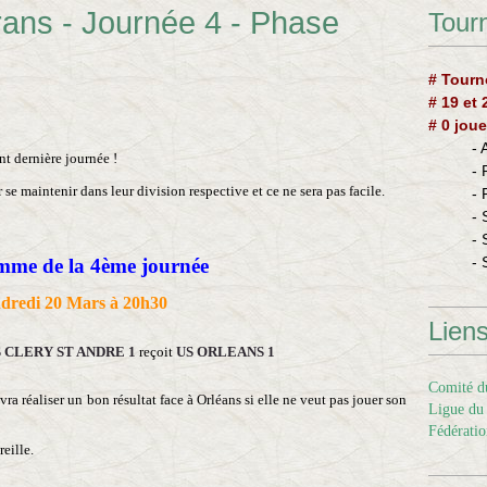
ans - Journée 4 - Phase
Tourn
# Tourn
# 19 et
# 0 joue
-
nt dernière journée !
-
 se maintenir dans leur division respective et ce ne sera pas facile.
-
- 
- 
- 
me de la 4ème journée
dredi 20 Mars à 20h30
Lien
 CLERY ST ANDRE 1
reçoit
US ORLEANS 1
Comité du
vra réaliser un bon résultat face à Orléans si elle ne veut pas jouer son
Ligue du 
Fédératio
reille.