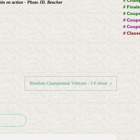
#
Champ
bin en action - Photo JD. Beucher
#
Final
#
Coupe
#
Coupe
#
Coupe
#
Class
Résultats Championnat Vétérans - J.4 retour