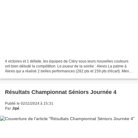
4 victoires et 1 défaite, les équipes de Cléry sous leurs nouvelles couleurs
ont bien débuté la compétition. Le joueur de la soirée : Alexis La palme à
Alexis qui a réalisé 2 belles performances (282 pts et 159 pts d'écart). Mené
2 sets à 0, il a su s'accrocher...
Résultats Championnat Séniors Journée 4
Publié le 02/11/2024 à 15:31
Par
Jipé