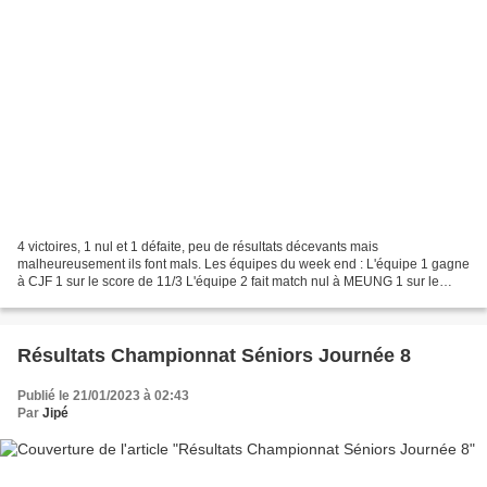
4 victoires, 1 nul et 1 défaite, peu de résultats décevants mais
malheureusement ils font mals. Les équipes du week end : L'équipe 1 gagne
à CJF 1 sur le score de 11/3 L'équipe 2 fait match nul à MEUNG 1 sur le
score de 7/7 L'équipe 3 perd à La Ferté...
Résultats Championnat Séniors Journée 8
Publié le 21/01/2023 à 02:43
Par
Jipé