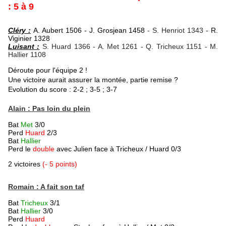
: 5 à 9
Cléry :
A. Aubert 1506 - J. Grosjean 1458
- S. Henriot 1343
- R.
Viginier 1328
Luisant :
S. Huard 1366 - A. Met 1261 - Q. Tricheux 1151 - M.
Hallier 1108
Déroute pour l'équipe 2 !
Une victoire aurait assurer la montée, partie remise ?
Evolution du score : 2-2 ; 3-5 ; 3-7
Alain : Pas loin du plein
Bat
Met
3/0
Perd
Huard
2/3
Bat
Hallier
Perd le
double
avec Julien face à Tricheux / Huard 0/3
2 victoires
(- 5 points)
Romain : A fait son taf
Bat
Tricheux
3/1
Bat
Hallier
3/0
Perd
Huard