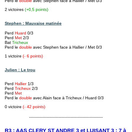
Perd le
double
avec Stephen
face à Hallier / Met 0/3
2 victoires
(+0,5 points)
Stephen : Mauvaise matinée
Perd
Huard
0/3
Perd
Met
2/3
Bat
Tricheux
Perd le
double
avec Stephen
face à Hallier / Met 0/3
1 victoire
(- 6 points)
Julien : Le trou
Perd
Hallier
1/3
Perd
Tricheux
2/3
Perd
Met
Perd le
double
avec Alain
face à Tricheux / Huard 0/3
0 victoire
(- 42 points)
--------------------------------------------------
R3 : AAS CLERY ST ANDRE 3 et LUISANT 3 : 7 à