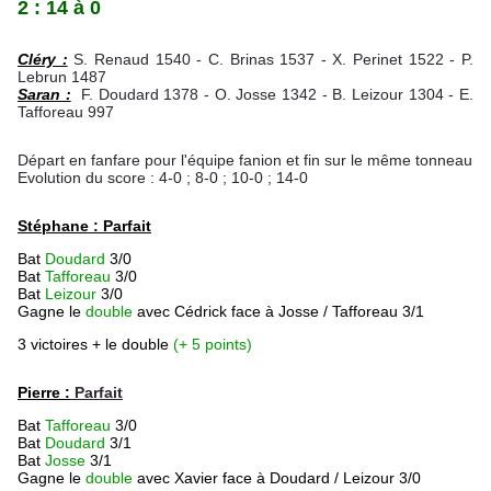
2 : 14 à 0
Cléry :
S. Renaud 1540 -
C. Brinas 1537 -
X. Perinet 1522 -
P.
Lebrun 1487
Saran :
F. Doudard 1378 - O. Josse 1342 - B. Leizour 1304 - E.
Tafforeau 997
Départ en fanfare pour l'équipe fanion et fin sur le même tonneau
Evolution du score : 4-0 ; 8-0 ; 10-0 ; 14-0
Stéphane : Parfait
Bat
Doudard
3/0
Bat
Tafforeau
3/0
Bat
Leizour
3/0
Gagne le
double
avec Cédrick face à Josse / Tafforeau 3/1
3 victoires + le double
(+ 5 points)
Pierre :
Parfait
Bat
Tafforeau
3/0
Bat
Doudard
3/1
Bat
Josse
3/1
Gagne le
double
avec Xavier face à Doudard / Leizour 3/0