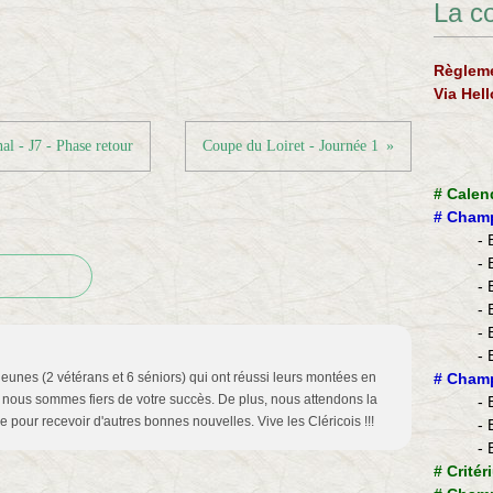
La c
Règleme
Via Hel
l - J7 - Phase retour
Coupe du Loiret - Journée 1
#
Calen
#
Champ
- 
- 
- 
- 
- 
- 
eunes (2 vétérans et 6 séniors) qui ont réussi leurs montées en
​#
Champ
, nous sommes fiers de votre succès. De plus, nous attendons la
- 
pour recevoir d'autres bonnes nouvelles. Vive les Cléricois !!!
- 
- 
#
Critér