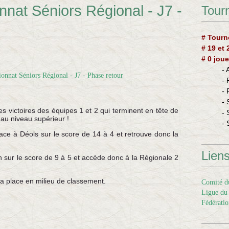
nat Séniors Régional - J7 -
Tourn
# Tourn
# 19 et
# 0 joue
-
-
-
- 
es victoires des équipes 1 et 2 qui terminent en tête de
- 
 au niveau supérieur !
- 
ace à Déols sur le score de 14 à 4 et retrouve donc la
Lien
 sur le score de 9 à 5 et accède donc à la Régionale 2
sa place en milieu de classement.
Comité du
Ligue du 
Fédératio