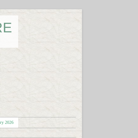
RE
éry 2026