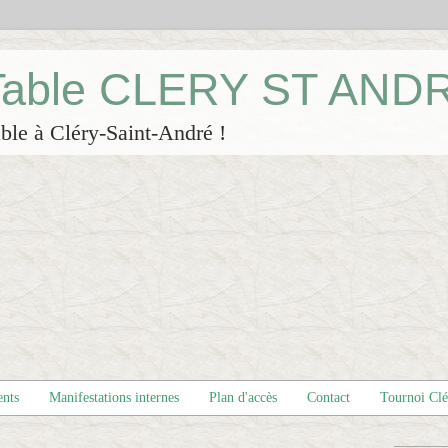
 Table CLERY ST AND
ble à Cléry-Saint-André !
ents
Manifestations internes
Plan d'accès
Contact
Tournoi Cl