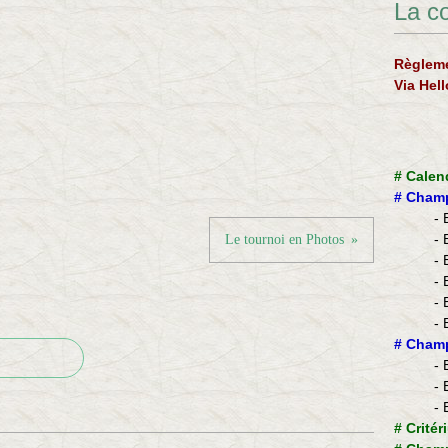
La c
Règleme
Via Hel
#
Calen
#
Champ
- 
- 
Le tournoi en Photos
- 
- 
- 
- 
​#
Champ
- 
- 
- 
#
Critér