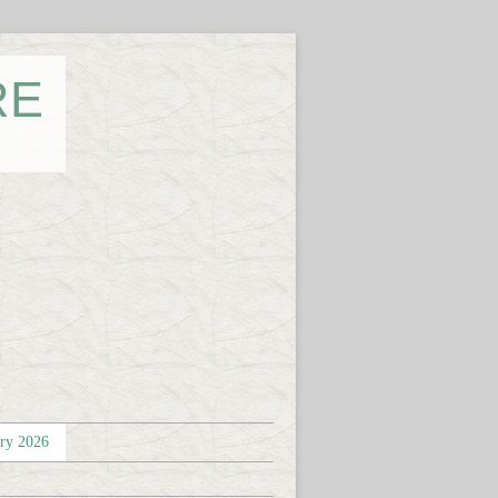
RE
éry 2026