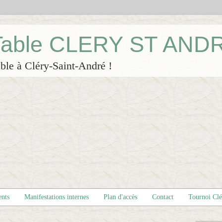
 Table CLERY ST AND
ble à Cléry-Saint-André !
ents
Manifestations internes
Plan d'accès
Contact
Tournoi Cl