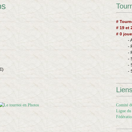
os
Tourn
# Tourn
# 19 et
# 0 joue
-
-
-
- 
- 
E)
- 
Lien
Comité du
Ligue du 
Fédératio