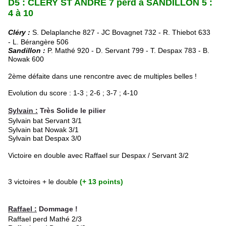
D5 : CLERY ST ANDRE 7 perd à SANDILLON 5 :
4 à 10
Cléry :
S. Delaplanche 827 - JC Bovagnet
732 -
R. Thiebot 633
-
L. Bérangère 506
Sandillon :
P. Mathé 920 - D. Servant 799 - T. Despax 783 - B.
Nowak 600
2ème défaite dans une rencontre avec de multiples belles !
Evolution du score : 1-3 ; 2-6 ; 3-7 ; 4-10
Sylvain :
Très Solide le pilier
Sylvain bat Servant 3/1
Sylvain bat Nowak 3/1
Sylvain bat Despax 3/0
Victoire en double avec Raffael sur Despax / Servant 3/2
3 victoires + le double
(+ 13 points)
Raffael :
Dommage !
Raffael perd Mathé 2/3