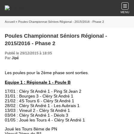
MENU
Accueil
» Poules Championnat Séniors Régional - 2015/2016 - Phase 2
Poules Championnat Séniors Régional -
2015/2016 - Phase 2
Publié le 29/12/2015 à 18:05
Par
Jipé
Les poules pour la 2ème phase sont sorties.
Equipe 1 : Régionale 1 - Poule B
17/01 : Cléry St André 1 - Ping St Jean 2
31/01 : Bourges 3 - Cléry St André 1
21/02 : 4S Tours 6 -
Cléry St André 1
28/02 : Cléry St André 1 - Les Aubrais 1
13/03 : Vineuil 2 - Cléry St André 1
03/04 : Cléry St André 1 - Déols 3
01/05 : Joué les Tours 4 - Cléry St André 1
Joué les Tours 8ème de PN
Vineuil 2ème de R1