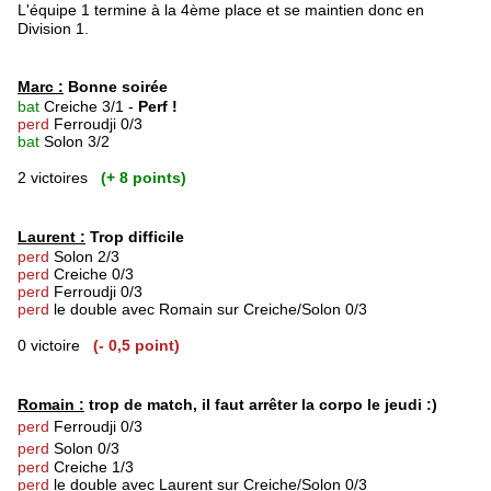
L'équipe 1 termine à la 4ème place et se maintien donc en
Division 1.
Marc :
Bonne soirée
bat
Creiche 3/1 -
Perf !
perd
Ferroudji 0/3
bat
Solon 3/2
2 victoires
(+ 8 points)
Laurent :
Trop difficile
perd
Solon 2/3
perd
Creiche 0/3
perd
Ferroudji 0/3
perd
le double avec Romain sur Creiche/Solon 0/3
0 victoire
(- 0,5 point)
Romain :
trop de match, il faut arrêter la corpo le jeudi :)
perd
Ferroudji 0/3
perd
Solon 0/3
perd
Creiche 1/3
perd
le double avec Laurent sur Creiche/Solon 0/3