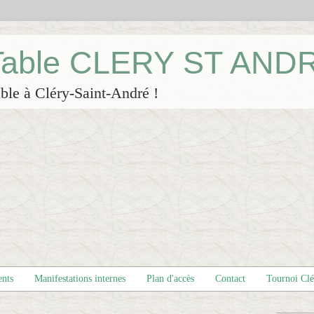
 Table CLERY ST AND
ble à Cléry-Saint-André !
ents
Manifestations internes
Plan d'accès
Contact
Tournoi Cl