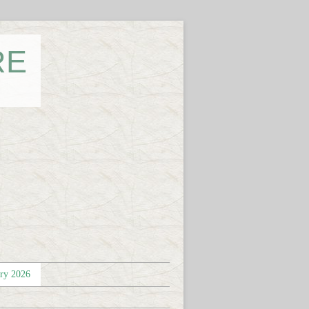
RE
éry 2026