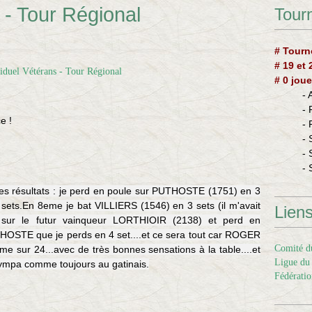
 - Tour Régional
Tourn
# Tourn
# 19 et
# 0 joue
-
-
e !
-
- 
- 
- 
 mes résultats : je perd en poule sur PUTHOSTE (1751) en 3
4
sets.En
8eme je bat VILLIERS (1546) en 3 sets (il m'avait
Lien
 sur le futur vainqueur LORTHIOIR (2138) et perd en
HOSTE que je perds en 4 set....et ce sera tout car ROGER
Comité du
eme sur 24...avec de très bonnes sensations à la table....et
Ligue du 
sympa comme toujours au gatinais.
Fédératio