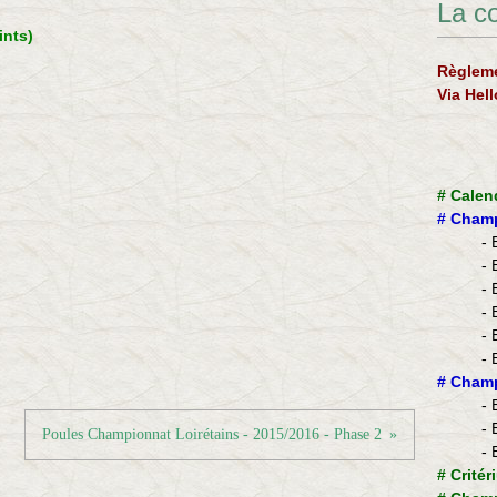
La c
ints)
Règleme
Via Hel
#
Calen
#
Champ
- 
- 
- 
- 
- 
- 
​#
Champ
- 
- 
Poules Championnat Loirétains - 2015/2016 - Phase 2
- 
#
Critér