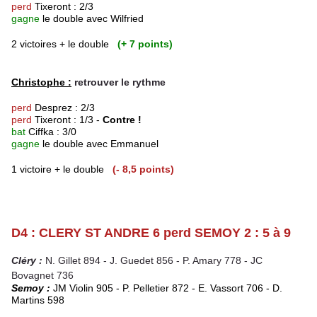
perd
Tixeront : 2/3
gagne
le double avec Wilfried
2 victoires + le double
(+ 7 points)
Christophe :
retrouver le rythme
perd
Desprez : 2/3
perd
Tixeront : 1/3 -
Contre !
bat
Ciffka : 3/0
gagne
le double avec Emmanuel
1 victoire + le double
(- 8,5 points)
D4 : CLERY ST ANDRE 6 perd SEMOY 2 : 5 à 9
Cléry :
N. Gillet 894 - J. Guedet 856 - P. Amary 778 - JC
Bovagnet 736
Semoy :
JM Violin 905 - P. Pelletier 872 - E. Vassort 706 - D.
Martins 598