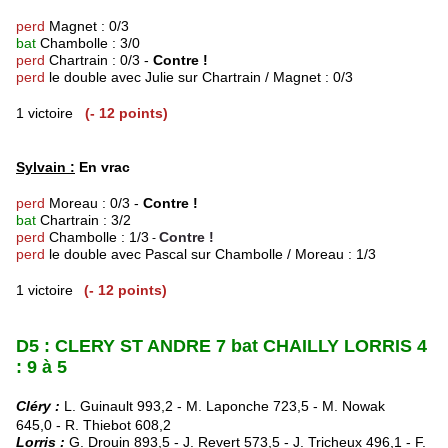
perd
Magnet : 0/3
bat
Chambolle : 3/0
perd
Chartrain : 0/3 -
Contre !
perd
le double avec Julie sur Chartrain / Magnet : 0/3
1 victoire
(- 12 points)
Sylvain :
En vrac
perd
Moreau : 0/3 -
Contre !
bat
Chartrain : 3/2
perd
Chambolle : 1/3
Contre !
-
perd
le double avec Pascal sur Chambolle / Moreau : 1/3
1 victoire
(- 12 points)
D
5 : CLERY ST ANDRE 7 bat CHAILLY LORRIS 4
: 9 à 5
Cléry :
L. Guinault 993,2 -
M. Laponche 723,5 -
M. Nowak
645,0 - R. Thiebot 608,2
Lorris :
G. Drouin 893,5 - J. Revert 573,5 - J. Tricheux 496,1 - F.