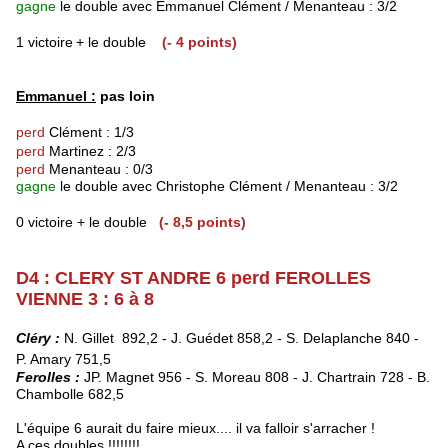
gagne
le double avec Emmanuel Clément / Menanteau : 3/2
1 victoire
+ le double
(- 4 points)
Emmanuel :
pas loin
perd
Clément : 1/3
perd
Martinez : 2/3
perd
Menanteau : 0/3
gagne
le double avec Christophe Clément / Menanteau : 3/2
0 victoire + le double
(- 8,5 points)
D
4 : CLERY ST ANDRE 6 perd FEROLLES
VIENNE 3 : 6 à 8
Cléry :
N. Gillet 892,2 - J. Guédet 858,2 - S. Delaplanche 840 -
P. Amary 751,5
Ferolles :
JP. Magnet 956 - S. Moreau 808 - J. Chartrain 728 -
B.
Chambolle 682,5
L'équipe 6 aurait du faire mieux.... il va falloir s'arracher !
A ces doubles !!!!!!!!