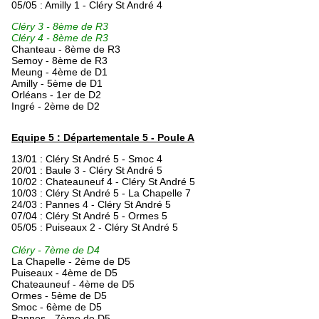
05/05 : Amilly 1 - Cléry St André 4
Cléry 3 - 8ème de R3
Cléry 4 - 8ème de R3
Chanteau - 8ème de R3
Semoy - 8ème de R3
Meung - 4ème de D1
Amilly - 5ème de D1
Orléans - 1er de D2
Ingré - 2ème de D2
Equipe 5 : Départementale 5 - Poule A
13/01 : Cléry St André 5 - Smoc 4
20/01 : Baule 3 - Cléry St André 5
10/02 : Chateauneuf 4 - Cléry St André 5
10/03 : Cléry St André 5 - La Chapelle 7
24/03 : Pannes 4 - Cléry St André 5
07/04 : Cléry St André 5 - Ormes 5
05/05 : Puiseaux 2 - Cléry St André 5
Cléry - 7ème de D4
La Chapelle
- 2ème de D5
Puiseaux - 4ème de D5
Chateauneuf
- 4ème de D5
Ormes
- 5ème de D5
Smoc - 6ème de D5
Pannes - 7ème de D5