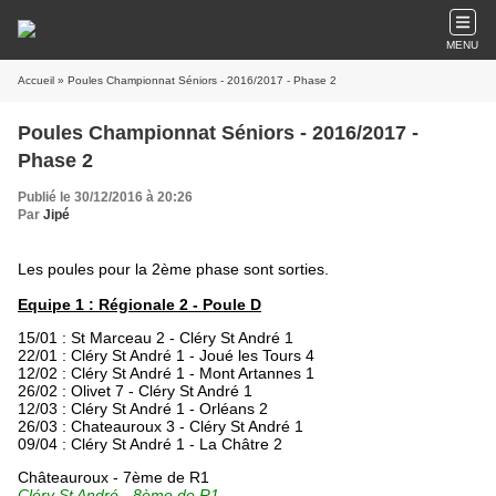
MENU
Accueil
» Poules Championnat Séniors - 2016/2017 - Phase 2
Poules Championnat Séniors - 2016/2017 -
Phase 2
Publié le 30/12/2016 à 20:26
Par
Jipé
Les poules pour la 2ème phase sont sorties.
Equipe 1 : Régionale 2 - Poule D
15/01 : St Marceau 2 - Cléry St André 1
22/01 : Cléry St André 1 - Joué les Tours 4
12/02 : Cléry St André 1 - Mont Artannes 1
26/02 : Olivet 7 - Cléry St André 1
12/03 : Cléry St André 1 - Orléans 2
26/03 : Chateauroux 3 - Cléry St André 1
09/04 : Cléry St André 1 - La Châtre 2
Châteauroux - 7ème de R1
Cléry St André - 8ème de R1