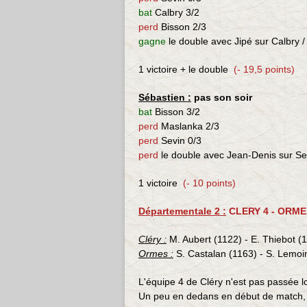
bat
Calbry 3/2
perd
Bisson 2/3
gagne
le double avec Jipé sur Calbry 
1 victoire + le double
(- 19,5 points)
Sébastien :
pas son soir
bat
Bisson 3/2
perd
Maslanka 2/3
perd
Sevin 0/3
perd
le double avec Jean-Denis sur Sev
1 victoire
(- 10 points)
Départementale 2 :
CLERY 4 - ORMES
Cléry :
M. Aubert (1122) - E. Thiebot (
Ormes :
S. Castalan (1163) - S. Lemoin
L'équipe 4 de Cléry n'est pas passée l
Un peu en dedans en début de match