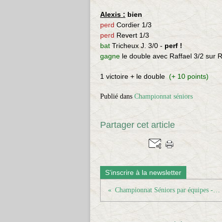
Alexis :
bien
perd
Cordier 1/3
perd
Revert 1/3
bat
Tricheux J. 3/0 -
perf !
gagne
le double avec Raffael 3/2 sur R
1 victoire + le double
(+ 10 points)
Publié dans
Championnat séniors
Partager cet article
S'inscrire à la newsletter
Championnat Séniors par équipes - Journée 6