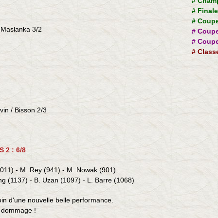
#
Champ
#
Final
#
Coupe
/ Maslanka 3/2
#
Coupe
#
Coupe
#
Class
in / Bisson 2/3
 2 : 6/8
1011) - M. Rey (941) - M. Nowak (901)
g (1137) - B. Uzan (1097) - L. Barre (1068)
oin d'une nouvelle belle performance.
, dommage !