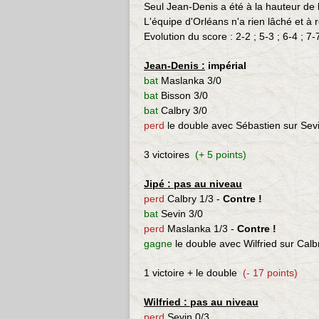
Seul Jean-Denis a été à la hauteur de l
L'équipe d'Orléans n'a rien lâché et à r
Evolution du score : 2-2 ; 5-3 ; 6-4 ; 7-
Jean-Denis :
impérial
bat
Maslanka 3/0
bat
Bisson 3/0
bat
Calbry 3/0
perd
le double avec Sébastien sur Sevi
3 victoires
(+ 5 points)
Jipé :
pas au niveau
perd
Calbry 1/3 -
Contre !
bat
Sevin 3/0
perd
Maslanka 1/3 -
Contre !
gagne
le double avec Wilfried sur Calb
1 victoire + le double
(- 17 points)
Wilfried :
pas au niveau
perd
Sevin 0/3