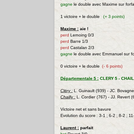
gagne
le double avec Maxime sur forfa
1 victoire + le double
(+ 3 points)
Maxime :
aie !
perd
Lemoing 0/3
perd
Barre 1/3
perd
Castalan 2/3
gagne
le double avec Emmanuel sur for
0 victoire + le double
(- 6 points)
Départementale 5 :
CLERY 5 - CHAIL
Cléry :
L. Guinault (939) - JC. Bovagnet 
Chailly :
L. Cordier (767) - JJ. Revert (
Victoire net et sans bavure
Evolution du score : 3-1 ; 6-2 ; 8-2 ; 11
Laurent :
parfait