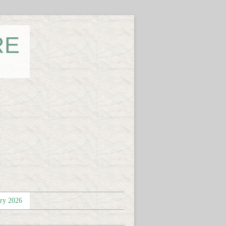
RE
éry 2026