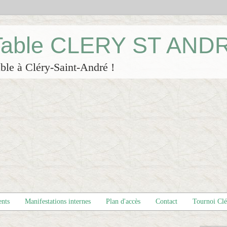
 Table CLERY ST AND
ble à Cléry-Saint-André !
ents
Manifestations internes
Plan d'accès
Contact
Tournoi Cl