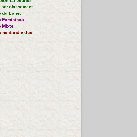
ionnat Jeunes
e par classement
 du Loiret
 Féminines
 Mixte
ement individuel