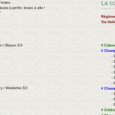
La c
'enjeu.
éussi à perfer, bravo à elle !
7
Règleme
Via Hel
n / Bisson 2/3
#
Calen
#
Champ
- 
- 
- 
- 
- 
- 
ry / Maslanka 3/2
​#
Champ
- 
- 
- 
#
Critér