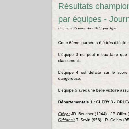
Résultats champio
par équipes - Jour
Publié le
25 novembre 2017
par Jipé
Cette 6ème journée a été très difficile 
L'équipe 3 ne peut mieux faire que 
classement.
L'équipe 4 est défaite sur le sco
dangereuse.
L'équipe 5 avec une belle victoire assu
Départementale 1 :
CLERY 3 - ORLEA
Cléry :
JD. Beucher (1244) - JP. Ollier 
Orléans :
T. Sevin (958) - R. Calbry (9