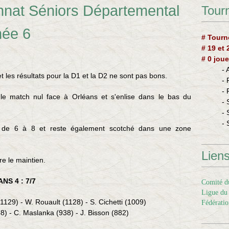
nnat Séniors Départemental
Tourn
née 6
# Tourn
# 19 et
# 0 joue
-
et les résultats pour la D1 et la D2 ne sont pas bons.
-
-
le match nul face à Orléans et s'enlise dans le bas du
- 
- 
- 
re de 6 à 8 et reste également scotché dans une zone
Lien
re le maintien.
NS 4 : 7/7
Comité du
Ligue du 
(1129) - W. Rouault (1128) - S. Cichetti (1009)
Fédératio
58) - C. Maslanka (938) - J. Bisson (882)