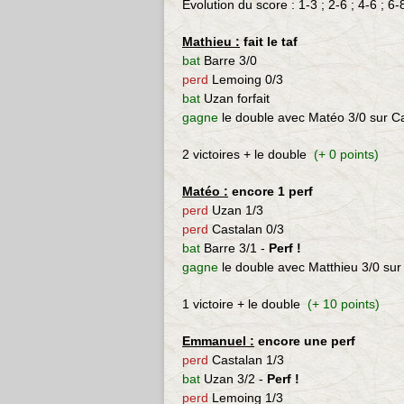
Evolution du score : 1-3 ; 2-6 ; 4
-6 ; 6-
Mathieu :
fait le taf
bat
Barre 3/0
perd
Lemoing 0/3
bat
Uzan forfait
gagne
le double avec Matéo 3/0 sur C
2 victoires + le double
(+ 0 points)
Matéo :
encore 1 perf
perd
Uzan 1/3
perd
Castalan 0/3
bat
Barre 3/1 -
Perf !
gagne
le double avec Matthieu 3/0 su
1 victoire + le double
(+ 10 points)
Emmanuel :
encore une perf
perd
Castalan 1/3
bat
Uzan 3/2 -
Perf !
perd
Lemoing 1/3