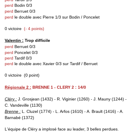
perd
Bodin 0/3
perd
Berruet 0/3
perd
le double avec Pierre 1/3 sur Bodin / Poncelet
0 victoire
(- 4 points)
Valentin :
Trop difficile
perd
Berruet 0/3
perd
Poncelet 0/3
perd
Tardif 0/3
perd
le double avec Xavier 0/3 sur Tardif / Berruet
0 victoire
(0 point)
Régionale 2 :
BRENNE 1 - CLERY 2 : 14/0
Cléry :
J. Grosjean (1432) - R. Viginier (1260) - J. Mauny (1244) -
C. Vandeville (1130)
Brenne :
L. Cluzel (1774) - L. Arfos (1610) - A. Brault (1416) - A.
Barnabé (1372)
L'équipe de Cléry a implosé face au leader, 3 belles perdues.