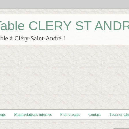
 Table CLERY ST AND
ble à Cléry-Saint-André !
ents
Manifestations internes
Plan d'accès
Contact
Tournoi Cl