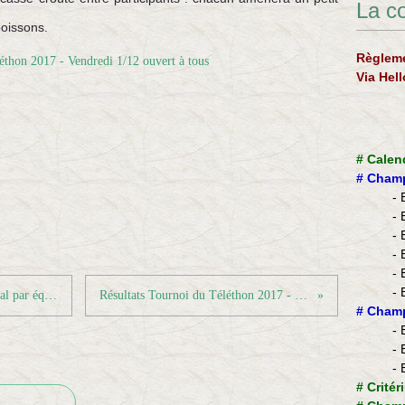
La c
boissons.
Règleme
Via Hel
#
Calen
#
Champ
- 
- 
- 
- 
- 
- 
Résultats championnat Séniors Régional par équipes - Journée 6
Résultats Tournoi du Téléthon 2017 - Vendredi 01/12
​#
Champ
- 
- 
- 
#
Critér