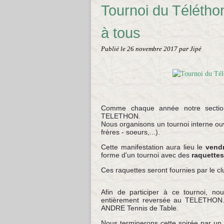
Tournoi du Télétho
à tous
Publié le
26 novembre 2017
par Jipé
Comme chaque année notre section
TELETHON.
Nous organisons un tournoi interne ouve
frères - soeurs,...).
Cette manifestation aura lieu le
vend
forme d'un tournoi avec des
raquettes
Ces raquettes seront fournies par le c
Afin de participer à ce tournoi, n
entièrement reversée au TELETHON.
ANDRE Tennis de Table.
Nous terminerons cette soirée par un 