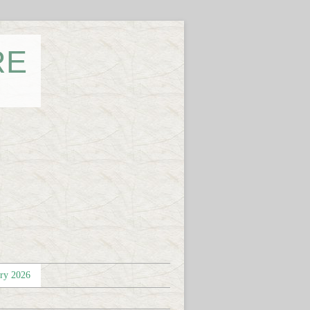
RE
éry 2026