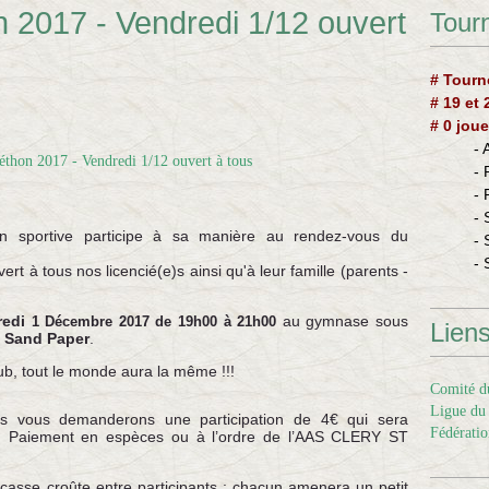
n 2017 - Vendredi 1/12 ouvert
Tourn
# Tourn
# 19 et
# 0 joue
-
-
-
- 
 sportive participe à sa manière au rendez-vous du
- 
- 
rt à tous nos licencié(e)s ainsi qu'à leur famille (
parents -
redi
au gymnase sous
1 Décembre 2017 de 19h00 à 21h00
Lien
 Sand Paper
.
lub, tout le monde aura la même !!!
Comité du
Ligue du 
ous vous demanderons une participation de 4€ qui sera
Fédératio
 Paiement en espèces ou à l’ordre de l’AAS CLERY ST
casse croûte entre participants : chacun amenera un petit