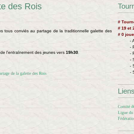
te des Rois
Tourn
# Tourn
# 19 et
s tous conviés au partage de la traditionnelle galette des
# 0 joue
-
-
e de l'entraînement des jeunes vers
19h30
.
-
- 
- 
- 
Lien
Comité du
Ligue du 
Fédératio