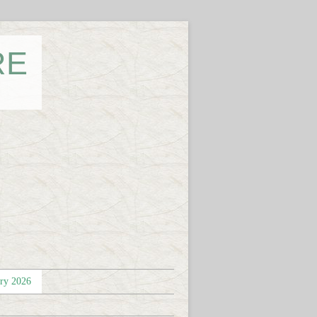
RE
éry 2026