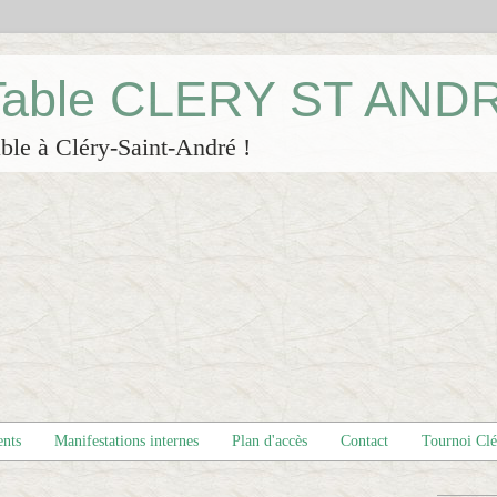
 Table CLERY ST AND
ble à Cléry-Saint-André !
ents
Manifestations internes
Plan d'accès
Contact
Tournoi Cl