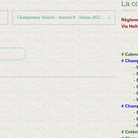
La c
ndant les vacances
Championnat Séniors - Journée 8 - Saison 2022-2023
Règleme
Via Hel
#
Calen
#
Champ
- 
- 
- 
- 
- 
- 
​#
Champ
- 
- 
- 
#
Critér