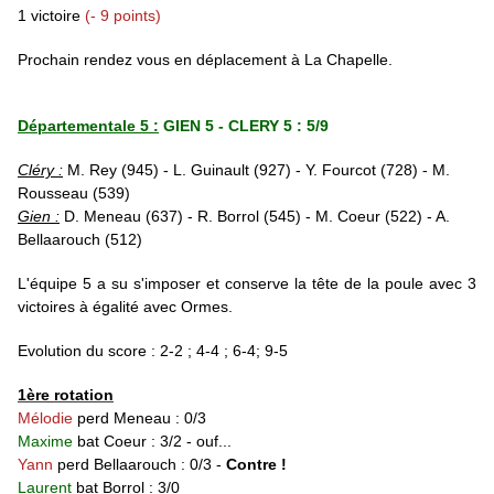
1 victoire
(- 9 points)
Prochain rendez vous en déplacement à La Chapelle.
Départementale 5 :
GIEN 5 - CLERY 5 : 5/9
Cléry :
M. Rey (945) - L. Guinault (927) - Y. Fourcot (728) - M.
Rousseau (539)
Gien :
D. Meneau (637) - R. Borrol (545) - M. Coeur (522) - A.
Bellaarouch (512)
L'équipe 5 a su s'imposer et conserve la tête de la poule avec 3
victoires à égalité avec Ormes.
Evolution du score : 2-2 ; 4-4 ; 6-4; 9-5
1ère rotation
Mélodie
perd Meneau : 0/3
Maxime
bat Coeur : 3/2 - ouf...
Yann
perd
Bellaarouch : 0/3 -
Contre !
Laurent
bat Borrol : 3/0