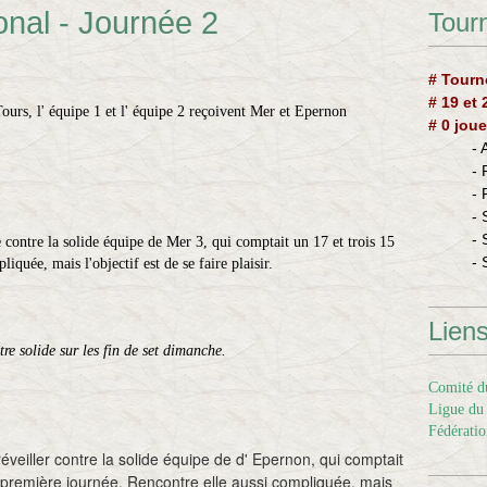
nal - Journée 2
Tourn
# Tourn
# 19 et
urs, l' équipe 1 et l' équipe 2 reçoivent Mer et Epernon
# 0 joue
-
-
-
- 
- 
e contre la solide équipe de Mer 3, qui comptait un 17 et trois 15
- 
quée, mais l'objectif est de se faire plaisir.
Lien
tre solide sur les fin de set dimanche.
Comité du
Ligue du 
Fédératio
veiller contre la solide équipe de d' Epernon, qui comptait
a première journée. Rencontre elle aussi compliquée, mais