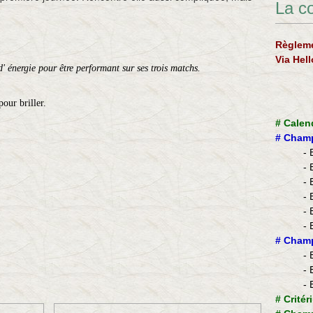
La c
Règleme
Via Hel
d' énergie pour être performant sur ses trois matchs.
our briller.
#
Calen
#
Champ
- 
- 
- 
- 
- 
- 
​#
Champ
- 
- 
- 
#
Critér