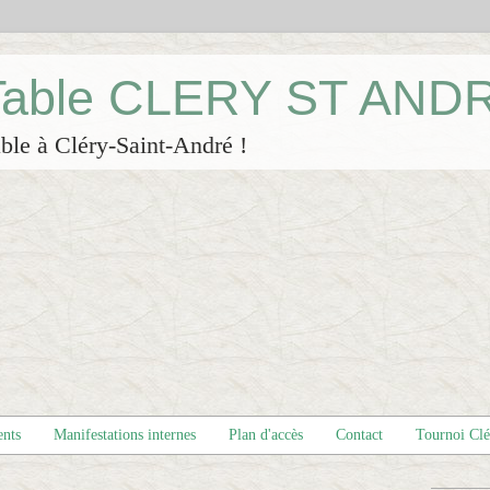
 Table CLERY ST AND
ble à Cléry-Saint-André !
ents
Manifestations internes
Plan d'accès
Contact
Tournoi Cl