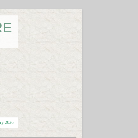
RE
éry 2026