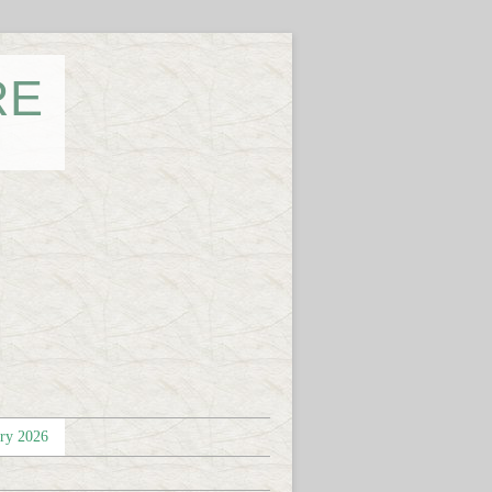
RE
éry 2026