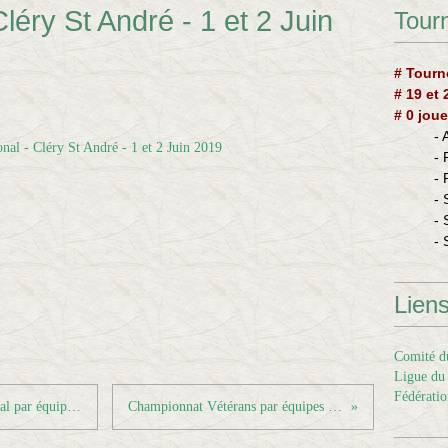
Cléry St André - 1 et 2 Juin
Tourn
# Tourn
# 19 et
# 0 joue
-
-
-
- 
- 
- 
Lien
Comité du
Ligue du 
Fédératio
Résultats championnat Séniors Régional par équipes - Journée 3
Championnat Vétérans par équipes - Journée 5