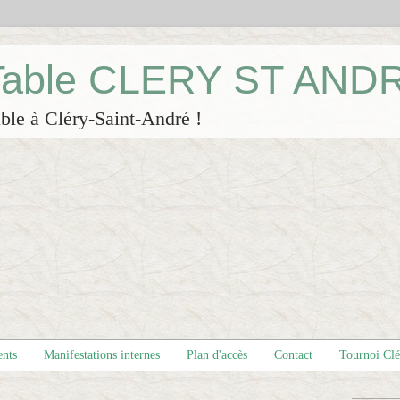
 Table CLERY ST AND
ble à Cléry-Saint-André !
ents
Manifestations internes
Plan d'accès
Contact
Tournoi Cl