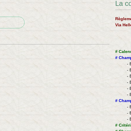
La c
Règleme
Via Hel
#
Calen
#
Champ
- 
- 
- 
- 
- 
- 
​#
Champ
- 
- 
- 
#
Critér