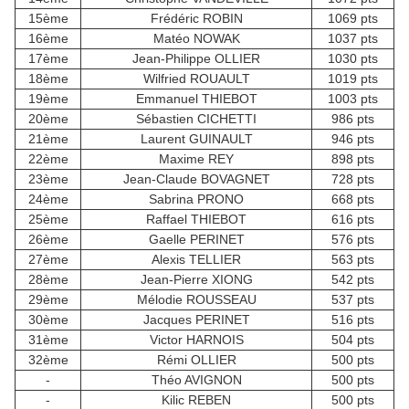
15ème
Frédéric ROBIN
1069 pts
16ème
Matéo NOWAK
1037 pts
17ème
Jean-Philippe OLLIER
1030 pts
18ème
Wilfried ROUAULT
1019 pts
19ème
Emmanuel THIEBOT
1003 pts
20ème
Sébastien CICHETTI
986 pts
21ème
Laurent GUINAULT
946 pts
22ème
Maxime REY
898 pts
23ème
Jean-Claude BOVAGNET
728 pts
24ème
Sabrina PRONO
668 pts
25ème
Raffael THIEBOT
616 pts
26ème
Gaelle PERINET
576 pts
27ème
Alexis TELLIER
563 pts
28ème
Jean-Pierre XIONG
542 pts
29ème
Mélodie ROUSSEAU
537 pts
30ème
Jacques PERINET
516 pts
31ème
Victor HARNOIS
504 pts
32ème
Rémi OLLIER
500 pts
-
Théo AVIGNON
500 pts
-
Kilic REBEN
500 pts