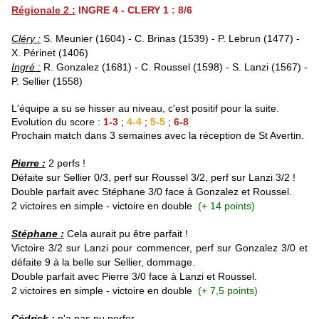
Régionale 2 :
INGRE 4 - CLERY 1 : 8/6
Cléry :
S. Meunier (1604) - C. Brinas (1539) - P. Lebrun (1477) -
X. Périnet (1406)
Ingré :
R. Gonzalez (1681) - C. Roussel (1598) - S. Lanzi (1567) -
P. Sellier (1558)
L'équipe a su se hisser au niveau, c'est positif pour la suite.
Evolution du score :
1-3
;
4-4
;
5-5
;
6-8
Prochain match dans 3 semaines avec la réception de St Avertin.
Pierre :
2 perfs !
Défaite sur Sellier 0/3, perf sur Roussel 3/2, perf sur Lanzi 3/2 !
Double parfait avec Stéphane 3/0 face à Gonzalez et Roussel.
2 victoires en simple - victoire en double
(+ 14 points)
Stéphane :
Cela aurait pu être parfait !
Victoire 3/2 sur Lanzi pour commencer, perf sur Gonzalez 3/0 et
défaite 9 à la belle sur Sellier, dommage.
Double parfait avec Pierre 3/0 face à Lanzi et Roussel.
2 victoires en simple - victoire en double
(+ 7,5 points)
Cédrick :
n'a pas pu perfer