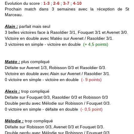
Evolution du score :
1-3
;
2-6
;
3-7
;
4-10
Prochain match dans 3 semaines avec la réception de St
Marceau.
Alain :
parfait mais seul
3 belles victoires face à Rasoldier 3/1, Fouquet 3/1 et Avenet 3/0.
Victoire en double avec Matéo sur Avenet / Rasoldier 3/1.
3 vi
ctoires en simple - victoire en double
(+ 4,5 points)
Matéo :
plus compliqué
Déf
aite sur Avenet 1/3, Robisson 0/3 et Rasoldier 0/3.
Victoire en double avec Alain sur Avenet / Rasoldier 3/1.
0 victoire en simple - victoire en double
(- 9 points)
Alexis :
trop
compliqué
Défaite sur Fouquet 0/3, Rasoldier 0/3 et Robisson 0/3
Double perdu avec Mélodie sur Robisson / Fouquet 0/3.
0 victoire en simple - défaite en double
(- 0,5 point)
Mélodie :
trop compliqué
Défaite sur Robisson 0/3, Avenet 0/3 et Fouquet 0/3.
Double perdu avec Mélodie sur Robisson / Fouquet 0/3.