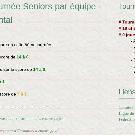
rnée Séniors par équipe -
Tourn
tal
# Tourn
# 19 et
# 0 joue
-
core en cette 5ème journée.
-
-
 score de
14 à 0
.
- 
- 
ye
sur le score de
14 à 0
.
- 
à 1
.
Lien
 score de
7 à 7
.
----------------------------------------
Comité du
Ligue du 
Fédératio
vastateur d'Emmanuel a encore payé !