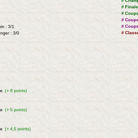
#
Champ
#
Final
#
Coupe
#
Coupe
#
Coupe
bin
: 3/1
#
Class
anger
: 3/0
le
(+ 8 points)
le
(+ 5 points)
le
(+ 4,5 points)