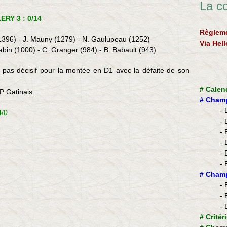
La c
ERY 3 : 0/14
Règleme
(1396) - J. Mauny (1279) - N. Gaulupeau (1252)
Via Hel
abin (1000) - C. Granger (984) - B. Babault (943)
le pas décisif pour la montée en D1 avec la défaite de son
#
Calen
P Gatinais.
#
Champ
- 
4/0
- 
- 
- 
- 
- 
​#
Champ
- 
- 
- 
#
Critér