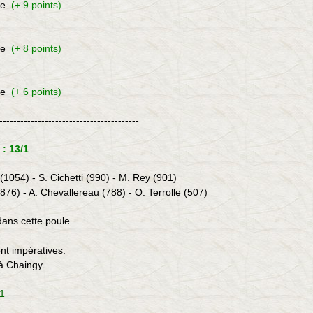
le
(+ 9 points)
le
(+ 8 points)
le
(+ 6 points)
----------------------------------------
: 13/1
(1054) - S. Cichetti (990) - M. Rey (901)
76) - A. Chevallereau (788) - O. Terrolle (507)
dans cette poule.
ont impératives.
à Chaingy.
1