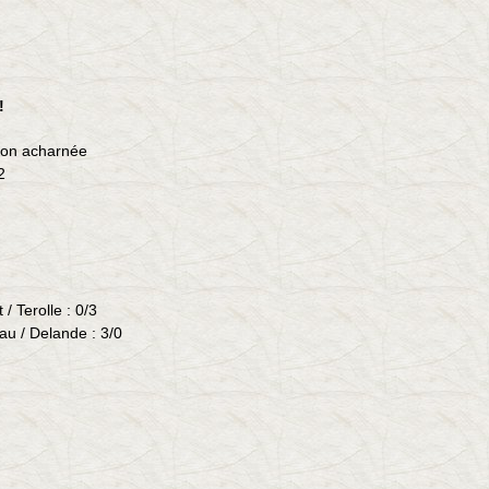
!
tion acharnée
2
t /
Terolle
: 0/3
eau
/
Delande
: 3/0