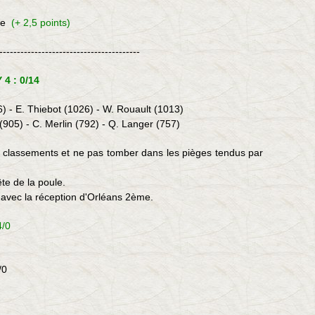
le
(+ 2,5 points)
----------------------------------------
4 : 0/14
36) - E. Thiebot (1026) - W. Rouault (1013)
905) - C. Merlin (792) - Q. Langer (757)
es classements et ne pas tomber dans les pièges tendus par
ête de la poule.
avec la réception d'Orléans 2ème.
4/0
/0