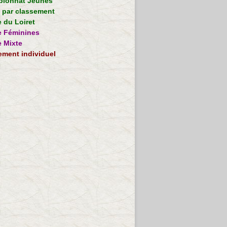
ionnat Jeunes
e par classement
 du Loiret
 Féminines
 Mixte
ement individuel