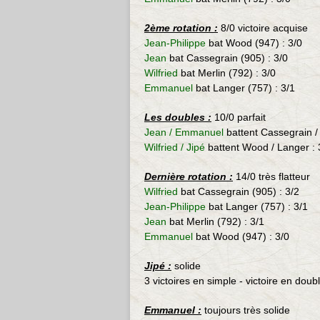
2ème rotation :
8/0 victoire acquise
Jean-Philippe
bat Wood (947) : 3/0
Jean
bat
Cassegrain (905) : 3/0
Wilfried
bat
Merlin (792) : 3/0
Emmanuel
bat Langer (757)
: 3/1
Les doubles :
10/0 parfait
Jean / Emmanuel
battent Cassegrain /
Wilfried / Jipé
battent Wood / Langer
:
Dernière rotation :
14/0 très flatteur
Wilfried
bat
Cassegrain (905) : 3/2
Jean-Philippe
bat Langer (757)
: 3/1
Jean
bat
Merlin (792) : 3/1
Emmanuel
bat Wood (947) : 3/0
Jipé :
solide
3 victoires en simple - victoire en doub
Emmanuel :
toujours très solide