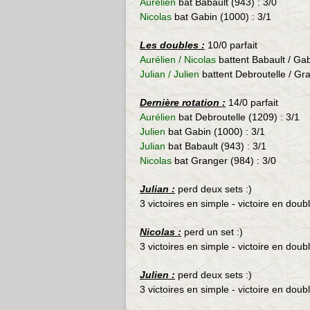
Aurélien
bat Babault (943) : 3/0
Nicolas
bat Gabin (1000) : 3/1
Les doubles :
10/0 parfait
Aurélien / Nicolas
battent Babault / Ga
Julian / Julien
battent
Debroutelle
/ Gr
Dernière rotation :
14/0 parfait
Aurélien
bat
Debroutelle (1209) : 3/1
Julien
bat
Gabin (1000) : 3/1
Julian
bat
Babault (943) : 3/1
Nicolas
bat Granger (984) : 3/0
Julian :
perd deux sets :)
3 victoires en simple - victoire en doub
Nicolas :
perd un set :)
3 victoires en simple - victoire en doub
Julien :
perd deux sets :)
3 victoires en simple - victoire en doub