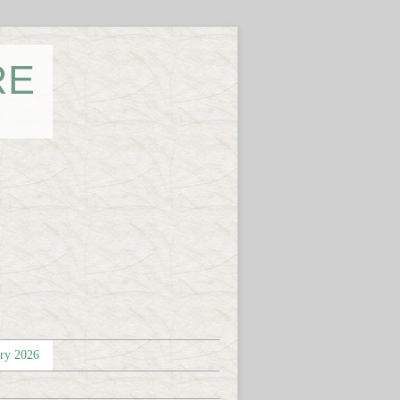
RE
éry 2026