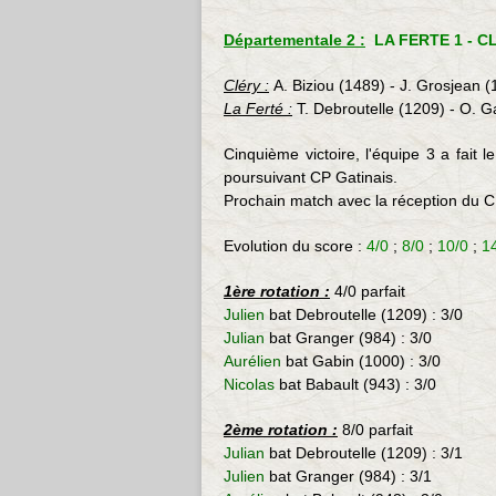
Départementale 2 :
LA FERTE 1 - CL
Cléry :
A. Biziou (1489) - J. Grosjean 
La Ferté :
T. Debroutelle (1209) - O. G
Cinquième victoire, l'équipe 3 a fait 
poursuivant CP Gatinais
.
Prochain match avec la réception du C
Evolution du score :
4/0
;
8/0
;
10/0
;
1
1ère rotation :
4/0 parfait
Julien
bat Debroutelle (1209) : 3/0
Julian
bat Granger (984) : 3/0
Aurélien
bat Gabin (1000) : 3/0
Nicolas
bat Babault (943) : 3/0
2ème rotation :
8/0 parfait
Julian
bat
Debroutelle (1209) : 3/1
Julien
bat
Granger (984) : 3/1