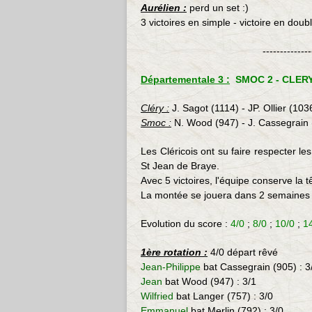
Aurélien :
perd un set :)
3 victoires en simple - victoire en doub
--------------
Départementale 3 :
SMOC 2 - CLERY 
Cléry :
J. Sagot (1114) - JP. Ollier (10
Smoc :
N. Wood (947) - J. Cassegrain (
Les Cléricois ont su faire respecter l
St Jean de Braye.
Avec 5 victoires, l'équipe conserve la t
La montée se jouera dans 2 semaines 
Evolution du score :
4/0
;
8/0
;
10/0
;
1
1ère rotation :
4/0 départ rêvé
Jean-Philippe
bat Cassegrain (905) : 3
Jean
bat
Wood (947) : 3/1
Wilfried
bat
Langer (757)
: 3/0
Emmanuel
bat Merlin (792) : 3/0