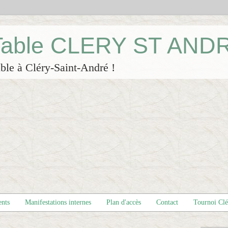
 Table CLERY ST AND
ble à Cléry-Saint-André !
ents
Manifestations internes
Plan d'accès
Contact
Tournoi Cl