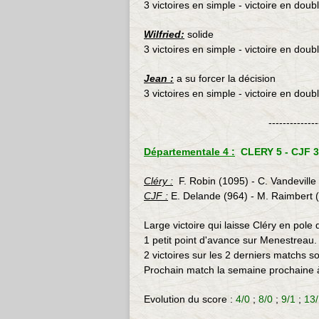
3 victoires en simple - victoire en doub
Wilfried:
solide
3 victoires en simple - victoire en doub
Jean :
a su forcer la décision
3 victoires en simple - victoire en doub
--------------
Départementale 4 :
CLERY 5 - CJF 3 
Cléry :
F. Robin (1095) - C. Vandeville 
CJF :
E. Delande (964) - M. Raimbert (8
Large victoire qui laisse Cléry en pole 
1 petit point d'avance sur Menestreau.
2 victoires sur les 2 derniers matchs s
Prochain match la semaine prochaine 
Evolution du score :
4/0
;
8/0
;
9/1
;
13/