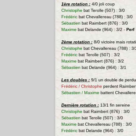
1ère rotation :
4/0 joli coup
Christophe
bat Terolle (507) : 3/0
Frédéric
bat
Chevallereau (788) : 3/
0
Sébastien
bat
Raimbert (876) : 3/
0
Maxime
bat
Delande (964)
: 3/2 -
Perf 
2ème rotation :
8/0 victoire mais rota
Christophe
bat
Chevallereau (788) : 3/
Frédéric
bat Terolle (507) : 3/2
Maxime
bat
Raimbert (876)
: 3/2
Sébastien
bat
Delande (964)
: 3/1
Les doubles :
9/1 un double de perdu
Frédéric
/
Christophe
perdent Raimber
Sébastien
/
Maxime
battent
Chevaller
Dernière rotation :
13/1 fin sereine
Christophe
bat
Raimbert (876)
: 3/0
Sébastien
bat
Terolle (507) : 3/0
Maxime
bat
Chevallereau (788) : 3/
0
Frédéric
bat
Delande (964)
: 3/0