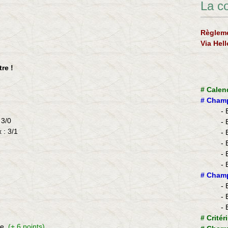
La c
Règleme
Via Hel
re !
#
Calen
#
Champ
- 
 3/0
- 
x
: 3/1
- 
- 
- 
- 
​#
Champ
- 
- 
- 
#
Critér
le
(+ 6 points)