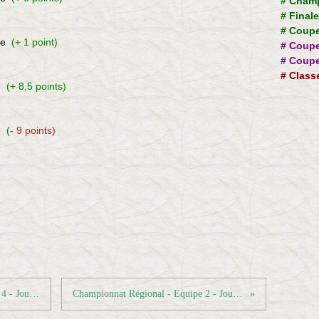
#
Champ
#
Final
#
Coupe
le
(+ 1 point)
#
Coupe
#
Coupe
#
Class
e
(+ 8,5 points)
e
(
- 9 points)
Championnat Départemental - Equipe 4 - Journée 7
Championnat Régional - Equipe 2 - Journée 7