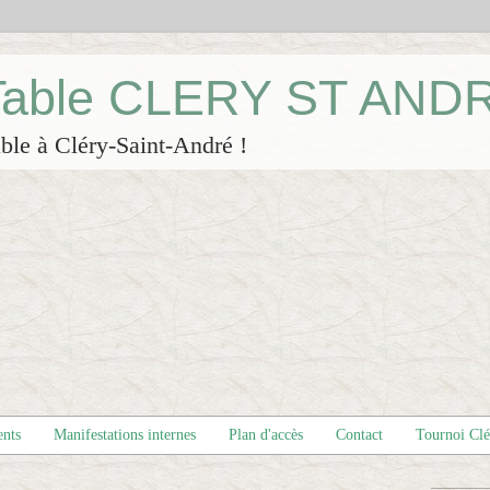
 Table CLERY ST AND
ble à Cléry-Saint-André !
ents
Manifestations internes
Plan d'accès
Contact
Tournoi Cl