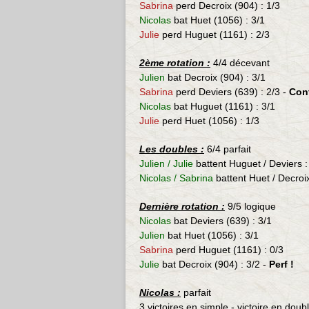
Sabrina
perd
Decroix (904)
: 1/3
Nicolas
bat
Huet (1056)
: 3/1
Julie
perd
Huguet (1161)
: 2/3
2ème rotation :
4/4 décevant
Julien
bat
Decroix (904)
: 3/1
Sabrina
perd
Deviers (639)
: 2/3 -
Cont
Nicolas
bat
Huguet (1161)
: 3/1
Julie
perd
Huet (1056)
: 1/3
Les doubles :
6/4 parfait
Julien / Julie
battent Huguet / Deviers
:
Nicolas / Sabrina
battent
Huet
/
Decroi
Dernière rotation :
9/5 logique
Nicolas
bat
Deviers (639)
: 3/1
Julien
bat
Huet (1056)
: 3/1
Sabrina
perd
Huguet (1161)
: 0/3
Julie
bat
Decroix (904)
: 3/2 -
Perf !
Nicolas :
parfait
3 victoires en simple - victoire en doub