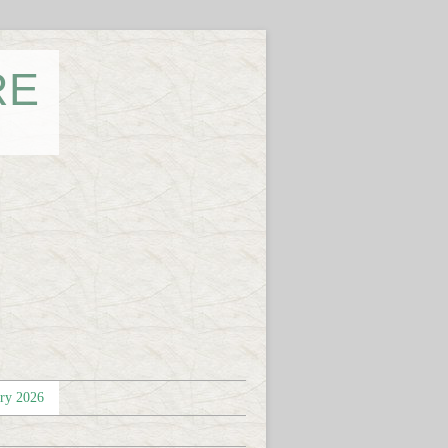
RE
éry 2026