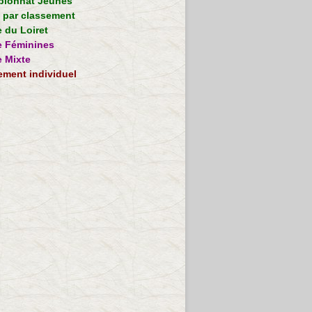
ionnat Jeunes
e par classement
 du Loiret
 Féminines
 Mixte
ement individuel