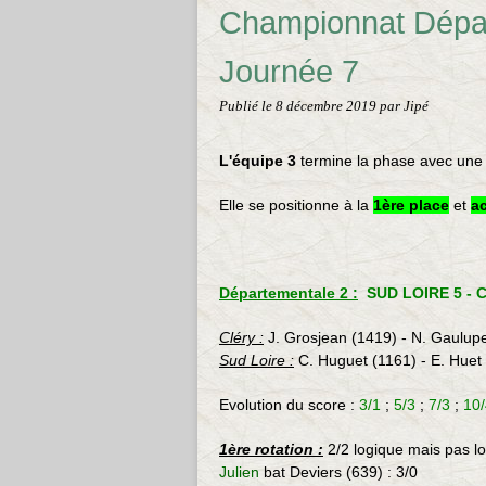
Championnat Dépar
Journée 7
Publié le
8 décembre 2019
par Jipé
L
'
équipe 3
termine la phase avec une 
Elle se positionne à la
1ère place
et
ac
Départementale 2 :
SUD LOIRE 5 - C
Cléry :
J. Grosjean (1419) - N. Gaulupe
Sud Loire :
C. Huguet (1161) - E. Huet 
Evolution du score :
3/1
;
5/3
;
7/3
;
10/
1ère rotation :
2/2 logique mais pas l
Julien
bat
Deviers (639)
: 3/0