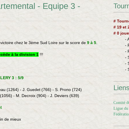
temental - Equipe 3 -
Tourn
# Tourn
# 19 et
# 0 joue
-
victoire chez le 3ème Sud Loire sur le score de
9 à 5
.
-
-
cède à la division 1
!!!
- 
- 
- 
LERY 3 : 5/9
Lien
au (1264) - J. Guedet (766) - S. Prono (724)
(1056) - M. Decroix (904) - J. Deviers (639)
Comité du
4
Ligue du 
Fédératio
oin de mieux