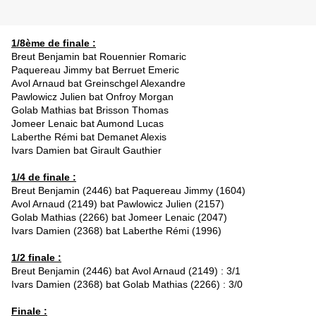
1/8ème de finale :
Breut Benjamin bat Rouennier Romaric
Paquereau Jimmy bat Berruet Emeric
Avol Arnaud bat Greinschgel Alexandre
Pawlowicz Julien bat Onfroy Morgan
Golab Mathias bat Brisson Thomas
Jomeer Lenaic bat Aumond Lucas
Laberthe Rémi bat Demanet Alexis
Ivars Damien bat Girault Gauthier
1/4 de finale :
Breut Benjamin (2446) bat
Paquereau Jimmy (1604)
Avol Arnaud (2149) bat
Pawlowicz Julien (2157)
Golab Mathias (2266) bat Jomeer Lenaic (2047)
Ivars Damien (2368) bat Laberthe Rémi (1996)
1/2 finale :
Breut Benjamin (2446) bat
Avol Arnaud (2149) : 3/1
Ivars Damien (2368) bat Golab Mathias (2266) : 3/0
Finale :