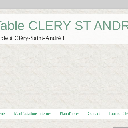
 Table CLERY ST AND
ble à Cléry-Saint-André !
ents
Manifestations internes
Plan d'accès
Contact
Tournoi Cl