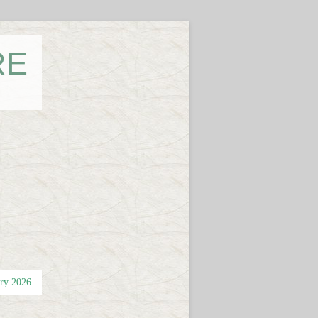
RE
éry 2026