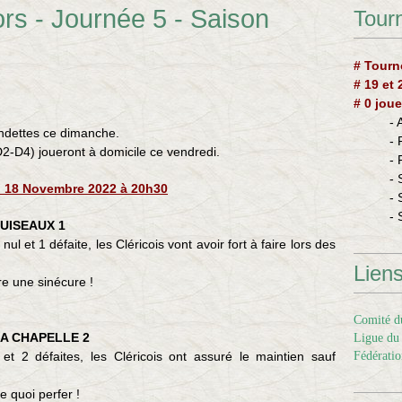
s - Journée 5 - Saison
Tourn
# Tourn
# 19 et
# 0 joue
-
ondettes ce dimanche.
-
-D4) joueront à domicile ce vendredi.
-
- 
i 18 Novembre 2022 à 20h30
- 
- 
PUISEAUX 1
ul et 1 défaite, les Cléricois vont avoir fort à faire lors des
Lien
re une sinécure !
Comité du
LA CHAPELLE 2
Ligue du 
et 2 défaites, les Cléricois ont assuré le maintien sauf
Fédératio
 quoi perfer !