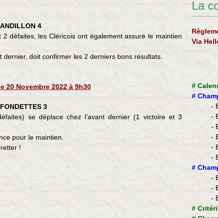
La c
SANDILLON 4
Règleme
 2 défaites, les Cléricois ont également assuré le maintien
Via Hel
 dernier, doit confirmer les 2 derniers bons résultats.
#
Calen
e 20 Novembre 2022 à 9h30
#
Champ
- 
à FONDETTES 3
- 
éfaites) se déplace chez l'avant dernier (1 victoire et 3
- 
- 
nce pour le maintien.
- 
retter !
- 
​#
Champ
- 
- 
- 
#
Critér