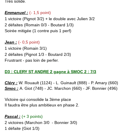
Très solide.
Emmanuel :
(- 1,5 point)
1 victoire (
Pignot
3/2)
+ le double avec Julien 3/2
2 défaites (Romain 0/3 - Boutard 1/3)
Soirée mitigée (1 contre puis 1 perf)
Jean :
(- 0,5 point)
1 victoire (Romain 3/1)
2 défaites (
Pignot
1/3 - Boutard 2/3)
Frustrant - pas loin de perfer.
D3 : CLERY ST ANDRE 2 gagne à SMOC 2 : 7/3
Cléry :
W. Rouault (1124) - L. Guinault (888) - P. Amary (660)
Smoc :
A. Giot (748) - JC. Marchon (660) - JF. Bonnier (496)
Victoire qui consolide la 3ème place
Il faudra être plus ambitieux en phase 2.
Pascal :
(+ 3 points)
2 victoires (Marchon 3/0 - Bonnier 3/0
)
1 défaite (Giot 1/3)