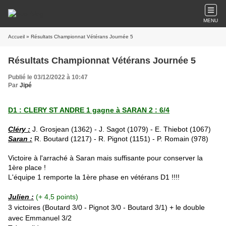
MENU
Accueil
» Résultats Championnat Vétérans Journée 5
Résultats Championnat Vétérans Journée 5
Publié le 03/12/2022 à 10:47
Par
Jipé
D1 : CLERY ST ANDRE 1 gagne à SARAN 2 : 6/4
Cléry :
J. Grosjean (1362) - J. Sagot (1079) - E. Thiebot (1067)
Saran :
R. Boutard (1217) - R. Pignot (1151) - P. Romain (978)
Victoire à l'arraché à Saran mais suffisante pour conserver la
1ère place !
L'équipe 1 remporte la 1ère phase en vétérans D1 !!!!
Julien :
(+ 4,5 points)
3 victoires (
Boutard 3/0 - Pignot 3/0 - Boutard 3/1
) + le double
avec Emmanuel 3/2