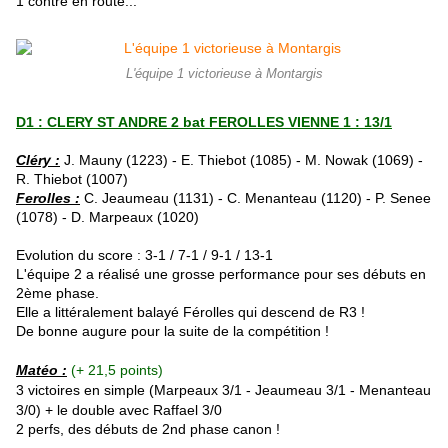
1 contre en route...
L'équipe 1 victorieuse à Montargis
D1 : CLERY ST ANDRE 2 bat FEROLLES VIENNE 1 : 13/1
Cléry :
J. Mauny (1223) - E. Thiebot (1085) - M. Nowak (1069) -
R. Thiebot (1007)
Ferolles :
C. Jeaumeau (1131) - C. Menanteau (1120) - P. Senee
(1078) - D. Marpeaux (1020)
Evolution du score : 3-1 / 7-1 / 9-1 / 13-1
L'équipe 2 a réalisé une grosse performance pour ses débuts en
2ème phase.
Elle a littéralement balayé Férolles qui descend de R3 !
De bonne augure pour la suite de la compétition !
Matéo :
(+ 21,5 points)
3 victoires en simple (
Marpeaux
3/1 -
Jeaumeau
3/1 - Menanteau
3/0) + le double avec Raffael 3/0
2 perfs, des débuts de 2nd phase canon !