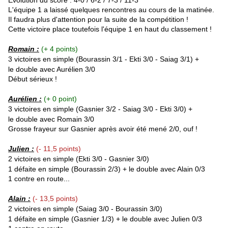
Evolution du score : 4-0 / 6-2 / 7-3 / 11-3
L'équipe 1 a laissé quelques rencontres au cours de la matinée.
Il faudra plus d'attention pour la suite de la compétition !
Cette victoire place toutefois l'équipe 1 en haut du classement !
Romain :
(+ 4 points)
3 victoires en simple (
Bourassin
3/1 -
Ekti
3/0 - Saiag 3/1) +
le double avec Aurélien 3/0
Début sérieux !
Aurélien :
(+ 0 point)
3 victoires en simple (Gasnier 3/2 -
Saiag
3/0 -
Ekti
3/0) +
le double avec Romain 3/0
Grosse frayeur sur Gasnier après avoir été mené 2/0, ouf !
Julien :
(- 11,5 points)
2 victoires en simple (
Ekti 3/0 -
Gasnier
3/0
)
1 défaite en simple (
Bourassin
2/3) + le double avec Alain 0/3
1 contre en route...
Alain :
(- 13,5 points)
2 victoires en simple (
Saiag 3/0 -
Bourassin
3/0
)
1 défaite en simple (Gasnier 1/3) + le double avec Julien 0/3