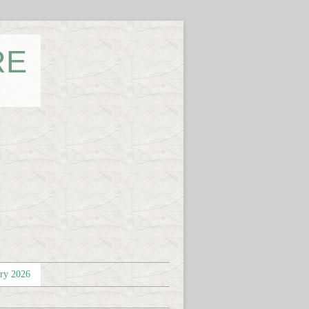
RE
éry 2026