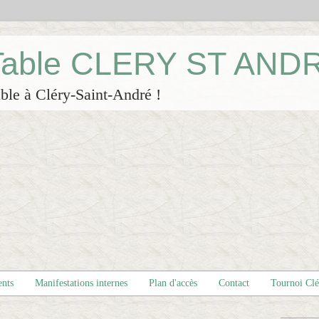
 Table CLERY ST AND
ble à Cléry-Saint-André !
ents
Manifestations internes
Plan d'accès
Contact
Tournoi Cl