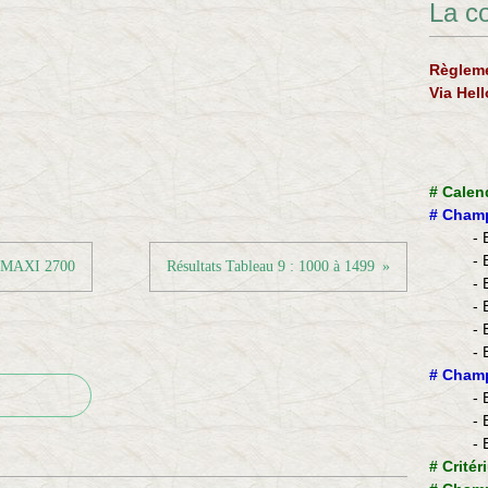
La c
Règleme
Via Hel
#
Calen
#
Champ
- 
- 
S MAXI 2700
Résultats Tableau 9 : 1000 à 1499
- 
- 
- 
- 
​#
Champ
- 
- 
- 
#
Critér