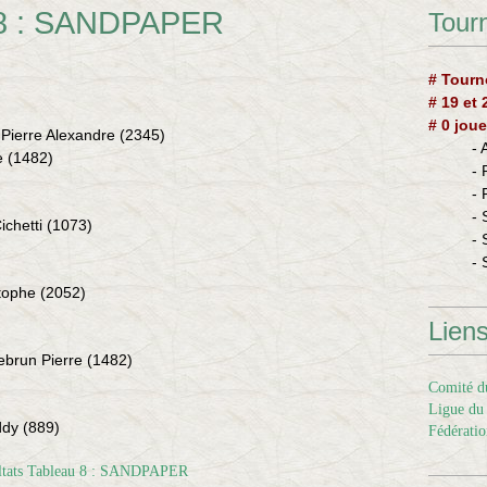
u 8 : SANDPAPER
Tourn
# Tourn
# 19 et
# 0 joue
Pierre Alexandre
(2345)
-
e
(1482)
-
-
- 
ichetti
(1073)
- 
- 
tophe (2052)
Lien
ebrun Pierre
(1482)
Comité du
Ligue du 
ddy (889)
Fédératio