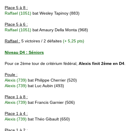
Place 5 à 8 :
Raffael (1051)
bat Wesley Tapinoy
(883)
Place 5 à 6 :
Raffael (1051)
bat Amaury Della Monta
(968)
Raffael :
5 victoires / 2 défaites
(+ 5,25 pts)
Niveau D4 : Séniors
Pour ce 2ème tour de critérium fédéral,
Alexis finit 2ème en D4
.
Poule :
Alexis (739)
bat
Philippe Cherrier (520)
Alexis (739)
bat
Luc Aubin (493)
Place 1 à 8 :
Alexis (739)
bat
Francis Garnier (506)
Place 1 à 4 :
Alexis (739)
bat
Théo Gibault (650)
Place 1 à 2 :