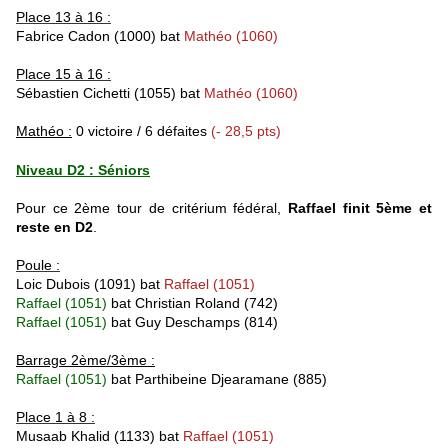
Place 13 à 16 :
Fabrice Cadon (1000) bat
Mathéo (1060)
Place 15 à 16 :
Sébastien Cichetti (1055) bat
Mathéo (1060)
Mathéo :
0 victoire / 6 défaites
(- 28,5 pts)
Niveau D2 : Séniors
Pour ce 2ème tour de critérium fédéral,
Raffael finit 5ème et
reste en D2
.
Poule :
Loic Dubois (1091) bat
Raffael (1051)
Raffael (1051)
bat
Christian Roland (742)
Raffael (1051)
bat
Guy Deschamps (814)
Barrage 2ème/3ème :
Raffael (1051)
bat
Parthibeine Djearamane (885)
Place 1 à 8 :
Musaab Khalid (1133) bat
Raffael (1051)