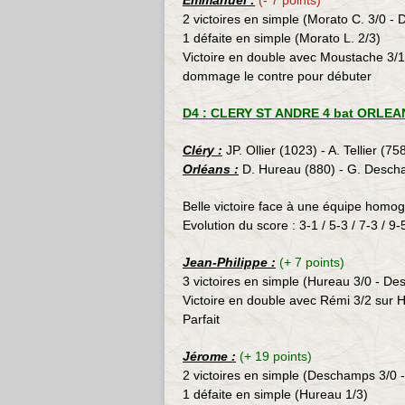
Emmanuel :
(- 7 points)
2 victoires en simple (Morato C. 3/0 - 
1 défaite en simple (Morato L. 2/3)
Victoire en double avec Moustache 3/
dommage le contre pour débuter
D4 : CLERY ST ANDRE 4 bat ORLEANS
Cléry :
JP. Ollier (1023) - A. Tellier (75
Orléans :
D. Hureau (880) - G. Descha
Belle victoire face à une équipe homo
Evolution du score : 3-1 / 5-3 / 7-3 / 9-
Jean-Philippe :
(+ 7 points)
3 victoires en simple (Hureau
3/0 - De
Victoire en double avec Rémi 3/2 sur
Parfait
Jérome :
(+ 19 points)
2 victoires en simple (Deschamps 3/0 
1 défaite en simple (Hureau 1/3)