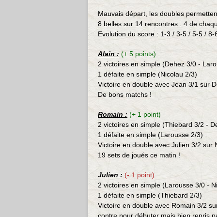
Mauvais départ, les doubles permettent 
8 belles sur 14 rencontres : 4 de chaq
Evolution du score : 1-3 / 3-5 / 5-5 / 8-
Alain :
(+ 5 points)
2 victoires en simple (Dehez
3/0 - Lar
1 défaite en simple (Nicolau 2/3)
Victoire en double avec Jean 3/1 sur 
De bons matchs !
Romain :
(+ 1 point)
2 victoires en simple (Thiebard
3/2 - D
1 défaite en simple (Larousse 2/3)
Victoire en double avec Julien 3/2 sur
19 sets de joués ce matin !
Julien :
(- 1 point)
2 victoires en simple (Larousse
3/0 - N
1 défaite en simple (Thiebard 2/3)
Victoire en double avec Romain 3/2 su
contre pour débuter mais bien repris pa