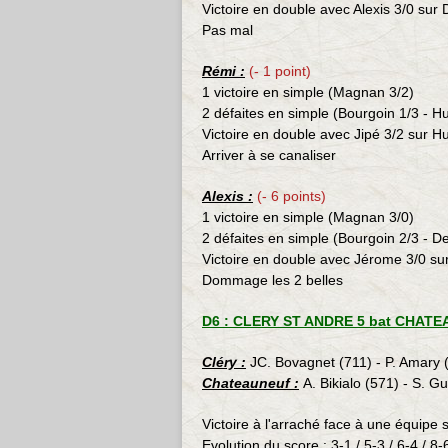
Victoire en double avec Alexis 3/0 sur
Pas mal
Rémi :
(- 1 point)
1 victoire en simple (
Magnan 3/2)
2 défaites en simple (Bourgoin 1/3 - H
Victoire en double avec Jipé 3/2 sur
Arriver à se canaliser
Alexis
:
(- 6 points)
1 victoire en simple (Magnan 3/0)
2 défaites en simple (Bourgoin 2/3 - 
Victoire en double avec Jérome 3/0 su
Dommage les 2 belles
D6 : CLERY ST ANDRE 5 bat CHATEA
Cléry :
JC. Bovagnet (711) - P. Amary (
Chateauneuf :
A. Bikialo (571) - S. G
Victoire à l'arraché face à une équipe 
Evolution du score : 3-1 / 5-3 / 6-4 / 8-