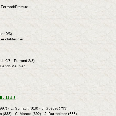
ur Ferrand/Preteux
ier 0/3)
Lerich/Meunier
ich 0/3 - Ferrand 2/3)
 Lerich/Meunier
 : 11 à 3
(997) - L. Guinault (818) - J. Guédet (793)
s (838) - C. Morato (692) - J. Durrheimer (633)