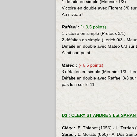
1 défaite en simple (Meunier 1/3)
Victoire en double avec Florent 3/0 s
Au niveau !
Raffael :
(+ 3,5 points)
1 victoire en simple (Preteux 3/1
)
2 défaites en simple (Lerich 0/3 - Meun
Défaite en double avec Matéo 0/3 sur 
A fait son point !
Matéo :
(- 6,5 points)
défaites en simple (Meunier 1/3 - Ler
3
Défaite en double avec Raffael 0/3 sur
pas loin sur le 11
D3 : CLERY ST ANDRE 3 bat SARAN 5
Cléry :
E. Thiebot (1056) - L. Terrien 
Saran :
L. Morato (860) - A. Dos Santo