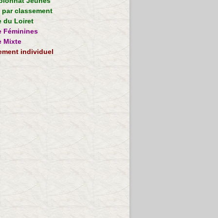
ionnat Jeunes
e par classement
 du Loiret
 Féminines
 Mixte
ement individuel