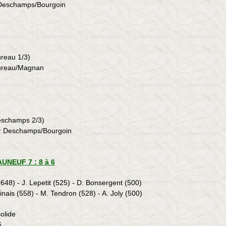
Deschamps
/
Bourgoin
ureau 1/3)
 Hureau/Magnan
Deschamps 2/3)
r
Deschamps
/
Bourgoin
UNEUF 7 : 8 à 6
648) - J. Lepetit (525) - D. Bonsergent (500)
uinais (558) - M. Tendron (528) - A. Joly (500)
solide
6