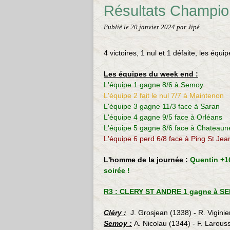
Résultats Champio
Publié le
20 janvier 2024
par Jipé
4 victoires, 1 nul et 1 défaite, les équ
Les équipes du week end :
L'équipe 1 gagne 8/6 à Semoy
L'équipe 2 fait le nul 7/7 à Maintenon
L'équipe 3 gagne 11/3 face à Saran
L'équipe 4 gagne 9/5 face à Orléans
L'équipe 5 gagne 8/6 face à Chateaun
L'équipe 6 perd 6/8 face à Ping St Jea
L'homme de la journée :
Quentin +16
soirée !
R3 : CLERY ST ANDRE 1 gagne à SEM
Cléry :
J. Grosjean (1338) - R. Viginie
Semoy :
A. Nicolau (1344) - F. Larous