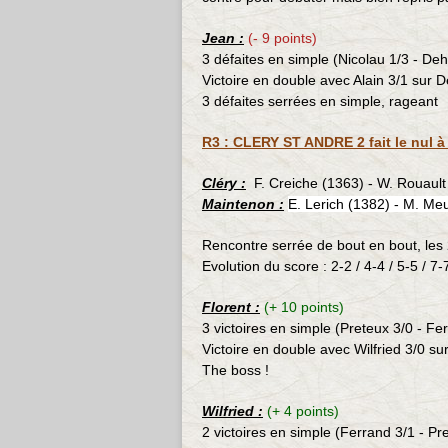
Jean :
(- 9 points)
3 défaites en simple (Nicolau 1/3 - Deh
Victoire en double avec Alain 3/1 sur 
3 défaites serrées en simple, rageant
R3 : CLERY ST ANDRE 2 fait le nul 
Cléry :
F. Creiche (1363) - W. Rouault
Maintenon :
E. Lerich (1382) - M. Meu
Rencontre serrée de bout en bout, les 
Evolution du score : 2-2 / 4-4 / 5-5 / 7-
Florent :
(+ 10 points)
3 victoires en simple (Preteux 3/0 - Fe
Victoire en double avec Wilfried 3/0 s
The boss !
Wilfried :
(+ 4 points)
2 victoires en simple (Ferrand 3/1 - Pr