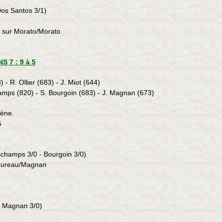
Dos Santos 3/1)
1 sur Morato/Morato
 7 : 9 à 5
8) - R. Ollier (683) - J. Miot (644)
mps (820) - S. Bourgoin (683) - J. Magnan (673)
gène.
5
schamps 3/0 - Bourgoin 3/0)
 Hureau/Magnan
-
Magnan
3/0)