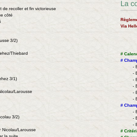
La c
de recoller et fin victorieuse
ue côté
Règleme
6
Via Hel
ousse 3/2)
Dehez/Thiebard
#
Calen
#
Champ
- 
- 
ehez 3/1)
- 
- 
 Nicolau/Larousse
- 
- 
​#
Champ
- 
icolau 3/2)
- 
- 
r Nicolau/Larousse
#
Critér
r la suite