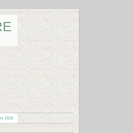
RE
éry 2026