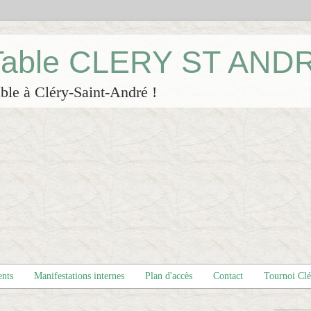
 Table CLERY ST AND
ble à Cléry-Saint-André !
ents
Manifestations internes
Plan d'accès
Contact
Tournoi Cl