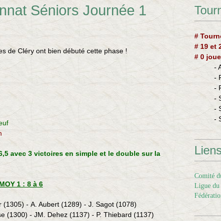
nnat Séniors Journée 1
Tourn
# Tourn
# 19 et
ipes de Cléry ont bien débuté cette phase !
# 0 joue
-
-
-
- 
- 
- 
euf
n
Lien
,5 avec 3 victoires en simple et le double sur la
Comité du
OY 1 : 8 à 6
Ligue du 
Fédératio
r (1305) - A. Aubert (1289) - J. Sagot (1078)
se (1300) - JM. Dehez (1137) - P. Thiebard (1137)