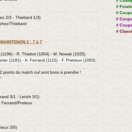
#
Champ
#
Final
#
Coupe
ez 2/3 - Thiebard 1/3)
#
Coupe
Dehez/Thiebard
#
Coupe
#
Class
à MAINTENON 2 : 7 à 7
 (1196) - R. Thiebot (1054) - M. Nowak (1025)
nier (1181) - A. Ferrand (1115)
- F. Pretreux (1083)
2 points du match nul sont bons à prendre !
7
rrand 3/1 - Lerich
3/1)
ur Ferrand/Preteux
eteux 3/0
)