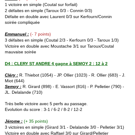
1 victoire en simple (Coutal sur forfait)
2 défaites en simple (Taroux 0/3 - Connin 0/3)
Défaite en double avec Laurent 0/3 sur
Kerfourn
/
Connin
soirée compliquée
Emmanuel :
(- 7 points)
3 défaites en simple (Coutal 2/3 - Kerfourn 0/3 - Taroux 1/3)
Victoire en double avec Moustache 3/1 sur Taroux/Coutal
mauvaise soirée
D4 : CLERY ST ANDRE 4 gagne à SEMOY 2 : 12 à 2
Cléry :
R. Thiebot (1054) - JP. Ollier (1023) - R. Ollier (683) - J.
Miot (644)
Semoy :
R. Girard (898) - E. Vassort (816) - P. Pelletier (790) -
JL. Delalande (710)
Très belle victoire avec 5 perfs au passage.
Evolution du score : 3-1 / 6-2 / 8-2 / 12-2
Jérome :
(+ 35 points)
3 victoires en simple (Girard 3/1 -
Delalande
3/0 -
Pelletier 3/1
)
Victoire en double avec Raffael 3/0 sur
Girard
/
Pelletier