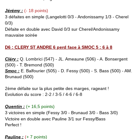
Jérémy :
(- 18 points)
3 défaites en simple (
Langelotti
0/3 -
Andonissamy
1/3 - Cherel
0/3)
Défaite en double avec David 0/3 sur
Cherel
/
Andonissamy
mauvaise soirée
D6 : CLERY ST ANDRE 6 perd face à SMOC 5 : 6 à 8
Cléry :
Q. Lombrici (547) - JL. Ameaune (506) - A. Bonsergent
(500) - T. Bremond (500)
Smoc :
E. Balfourier (505) - D. Fessy (500) - S. Bass (500) - AM.
Brunaud (500)
2ème défaite sur la plus petite des marges, rageant !
Evolution du score : 2-2 / 3-5 / 4-6 / 6-8
Quentin :
(+ 16,5 points)
3 victoires en simple (Fessy 3/0 - Brunaud 3/0 - Bass 3/0)
Victoire en double avec Pauline 3/1 sur
Fessy
/
Bass
Perfect !
Pauline :
(
+ 7 points)