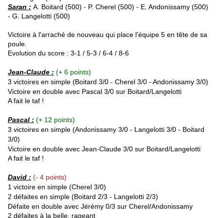
Saran :
A. Boitard (500) - P. Cherel (500) - E. Andonissamy (500)
- G. Langelotti (500)
Victoire à l'arraché de nouveau qui place l'équipe 5 en tête de sa
poule.
Evolution du score : 3-1 / 5-3 / 6-4 / 8-6
Jean-Claude :
(+ 6 points)
3 victoires en simple (Boitard 3/0 - Cherel 3/0 -
Andonissamy
3/0)
Victoire en double avec Pascal 3/0 sur Boitard/
Langelotti
A fait le taf !
Pascal :
(+ 12 points)
3 victoires en simple (
Andonissamy
3/0 -
Langelotti
3/0 - Boitard
3/0)
Victoire en double avec Jean-Claude 3/0 sur Boitard/
Langelotti
A fait le taf !
David :
(- 4 points)
1 victoire en simple (Cherel 3/0)
2 défaites en simple (Boitard 2/3 -
Langelotti
2/3)
Défaite en double avec Jérémy 0/3 sur
Cherel
/
Andonissamy
2 défaites à la belle, rageant