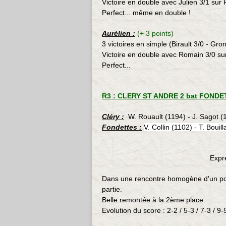
Victoire en double avec Julien 3/1 sur
Perfect... même en double !
Aurélien :
(+ 3 points)
3 victoires en simple (Birault 3/0 - Gro
Victoire en double avec Romain 3/0 s
Perfect...
R3 : CLERY ST ANDRE 2 bat FONDETT
Cléry :
W. Rouault (1194) - J. Sagot (
Fondettes :
V. Collin (1102) - T. Bouil
Expre
Dans une rencontre homogène d'un poin
partie.
Belle remontée à la 2ème place.
Evolution du score : 2-2 / 5-3 / 7-3 / 9-