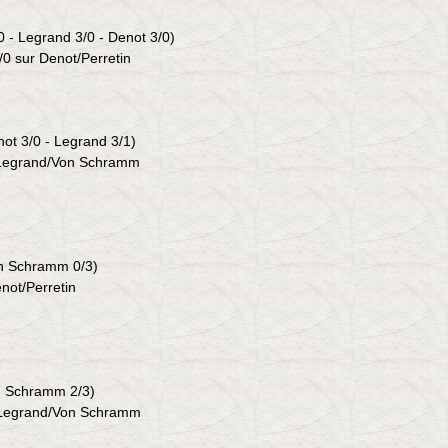
0 -
Legrand
3/0 -
Denot
3/0)
/0 sur Denot/
Perretin
not
3/0 -
Legrand
3/1)
Legrand
/
Von Schramm
n Schramm 0/3)
enot/Perretin
 Schramm 2/3)
ur Legrand/Von Schramm