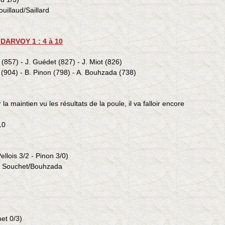
uillaud/Saillard
 DARVOY 1 : 4 à 10
 (857) - J. Guédet (827) - J. Miot (826)
s (904) - B. Pinon (798) - A. Bouhzada (738)
 maintien vu les résultats de la poule, il va falloir encore
10
ellois 3/2 - Pinon 3/0)
r Souchet/
Bouhzada
et 0/3)