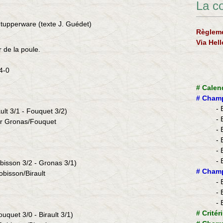
La c
tupperware (texte J. Guédet)
Règleme
Via Hel
r de la poule.
14-0
#
Calen
#
Champ
- 
ault 3/1 - Fouquet 3/2)
- 
sur Gronas/Fouquet
- 
- 
- 
- 
obisson 3/2 - Gronas 3/1
)
​#
Champ
obisson
/
Birault
- 
- 
- 
#
Critér
ouquet 3/0 - Birault 3/1)