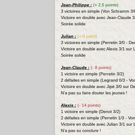
Jean-Philippe :
(+ 2,5 points)
3 victoires en simple (
Von Schramm
3/
Victoire en double avec Jean-Claude 3
Soirée solide
Julian :
(+ 0 point)
3 victoires en simple (
Perretin
3/0 -
De
Victoire en double avec Alexis 3/1 sur
Soirée solide
Jean-Claude :
(- 8 points)
1 victoire en simple (Perretin 3/2)
2 défaites en simple (
Legrand
0/3 -
Vo
Victoire en double avec Jipé 3/0 sur D
N'a pas su faire douter les jeunes !
Alexis
:
(- 14 points)
1 victoire en simple (Denot 3/2
)
2 défaites en simple (Perretin 1/3 -
Von
Victoire en double avec Julian 3/1 s
N'a pas su conclure !