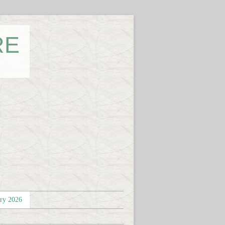
RE
éry 2026