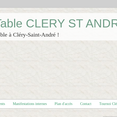
 Table CLERY ST AND
ble à Cléry-Saint-André !
ents
Manifestations internes
Plan d'accès
Contact
Tournoi Cl