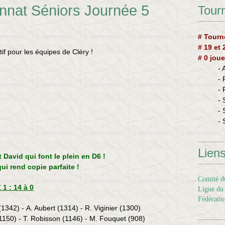
nnat Séniors Journée 5
Tourn
# Tourn
# 19 et
itif pour les équipes de Cléry !
# 0 joue
-
-
-
- 
- 
- 
Lien
 David qui font le plein en D6 !
ui rend copie parfaite !
Comité du
1 : 14 à 0
Ligue du 
Fédératio
(1342) - A. Aubert (1314) - R. Viginier (1300)
(1150) - T. Robisson (1146) - M. Fouquet (908)