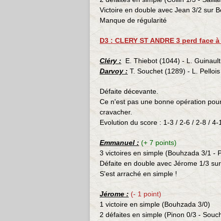
Victoire en double avec Jean 3/2 sur Bo
Manque de régularité
D3 : CLERY ST ANDRE 3 perd face à
Cléry :
E. Thiebot (1044) - L. Guinault
Darvoy :
T. Souchet (1289) - L. Pelloi
Défaite décevante.
Ce n'est pas une bonne opération pour la
cravacher.
Evolution du score : 1-3 / 2-6 / 2-8 / 4-
Emmanuel :
(+ 7 points)
3 victoires en simple (
Bouhzada
3/1 - P
Défaite en double avec Jérome 1/3 su
S'est arraché en simple !
Jérome :
(- 1 point)
1 victoire en simple (
Bouhzada
3/0)
2 défaites en simple (Pinon 0/3 - Souch