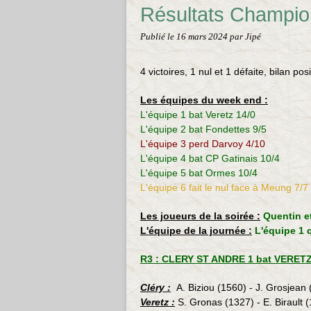
Résultats Champio
Publié le
16 mars 2024
par Jipé
4 victoires, 1 nul et 1 défaite, bilan pos
Les équipes du week end :
L'équipe 1 bat Veretz
14/0
L'équipe 2 bat Fondettes
9/5
L'équipe 3
perd Darvoy 4/10
L'équipe 4 bat CP Gatinais
10/4
L'équipe 5 bat Ormes
10/4
L'équipe 6 fait le nul face à Meung 7/7
Les joueurs de la soirée :
Quentin et
L'équipe de la journée :
L'équipe 1 q
R3 : CLERY ST ANDRE 1 bat VERETZ 
Cléry :
A. Biziou (1560) - J. Grosjean 
Veretz :
S. Gronas (1327) - E. Birault 