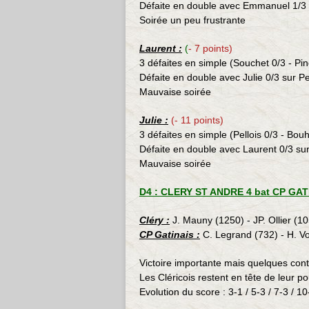
Défaite en double avec Emmanuel 1/3 
Soirée un peu frustrante
Laurent :
(
- 7 points)
3 défaites en simple (Souchet 0/3 - Pin
Défaite en double avec Julie 0/3 sur Pe
Mauvaise soirée
Julie :
(- 11 points)
3 défaites en simple (Pellois 0/3 -
Bouh
Défaite en double avec Laurent 0/3 sur
Mauvaise soirée
D4 : CLERY ST ANDRE 4 bat CP GATIN
Cléry :
J. Mauny (1250) - JP. Ollier (10
CP Gatinais :
C. Legrand (732) - H. V
Victoire importante mais quelques co
Les Cléricois restent en tête de leur po
Evolution du score : 3-1 / 5-3 / 7-3 / 10