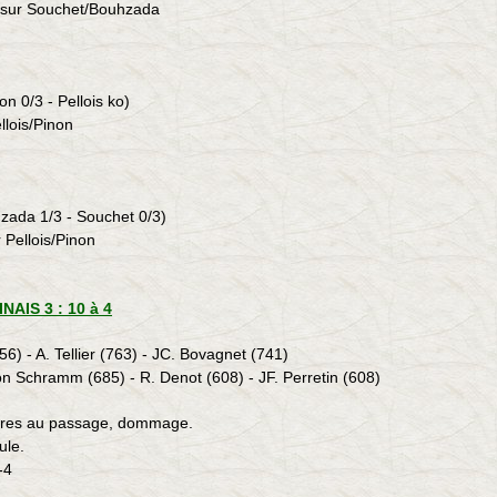
sur Souchet/
Bouhzada
on 0/3 - Pellois ko)
llois/Pinon
zada
1/3 -
Souchet 0/3)
 Pellois/Pinon
AIS 3 : 10 à 4
56) - A. Tellier (763) - JC. Bovagnet (741)
on Schramm (685) - R. Denot (608) - JF. Perretin (608)
ntres au passage, dommage.
ule.
-4