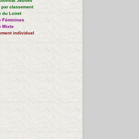
ionnat Jeunes
e par classement
 du Loiret
 Féminines
 Mixte
ement individuel