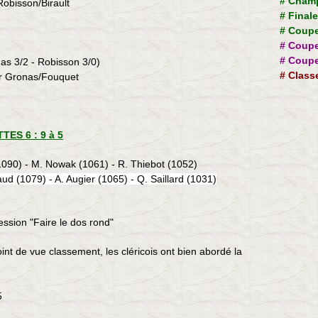
#
Champ
Robisson
/
Birault
#
Final
#
Coupe
#
Coupe
#
Coupe
nas 3/2 - Robisson 3/0)
#
Class
ur Gronas/Fouquet
ES 6 : 9 à 5
1090) - M. Nowak (1061) - R. Thiebot (1052)
laud (1079) - A. Augier (1065) - Q. Saillard (1031)
ssion "Faire le dos rond"
t de vue classement, les cléricois ont bien abordé la
5