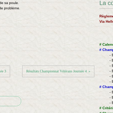
La c
 de sa poule.
de problème.
Règleme
Via Hel
#
Calen
#
Champ
- 
- 
- 
- 
ée 3
Résultats Championnat Vétérans Journée 4
- 
- 
​#
Champ
- 
- 
- 
#
Critér