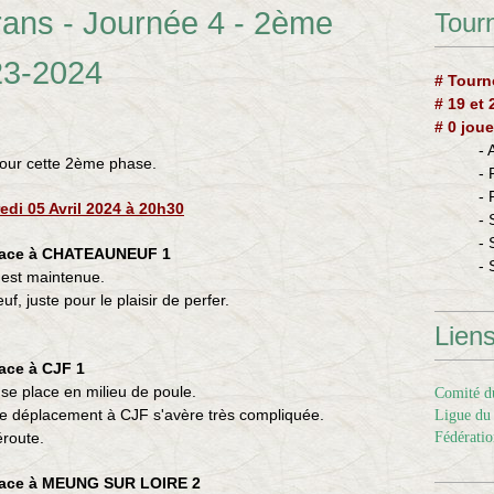
ans - Journée 4 - 2ème
Tourn
23-2024
# Tourn
# 19 et
# 0 joue
-
pour cette 2ème phase.
-
-
edi 05 Avril 2024 à 20h30
- 
- 
lace à CHATEAUNEUF 1
- 
1 est maintenue.
 juste pour le plaisir de perfer.
Lien
ace à CJF 1
2 se place en milieu de poule.
Comité du
le déplacement à CJF s'avère très compliquée.
Ligue du 
éroute.
Fédératio
lace à MEUNG SUR LOIRE 2