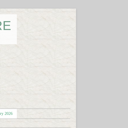
RE
éry 2026