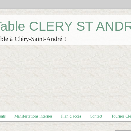
 Table CLERY ST AND
ble à Cléry-Saint-André !
ents
Manifestations internes
Plan d'accès
Contact
Tournoi Cl