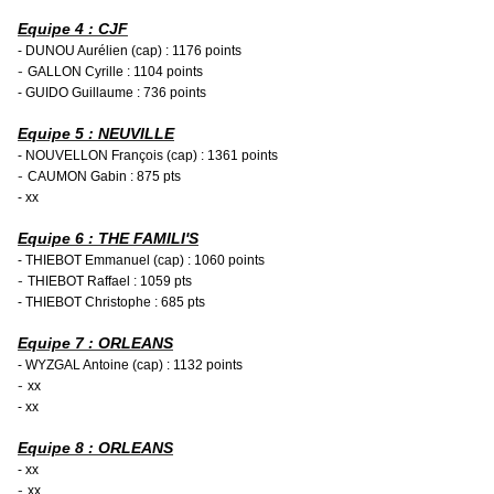
Equipe 4 : CJF
- DUNOU Aurélien (cap) : 1176 points
-
GALLON Cyrille : 1104 points
- GUIDO Guillaume : 736 points
Equipe 5 : NEUVILLE
- NOUVELLON François (cap) : 1361 points
-
CAUMON Gabin : 875 pts
- xx
Equipe 6 : THE FAMILI'S
- THIEBOT Emmanuel (cap) : 1060 points
-
THIEBOT Raffael : 1059 pts
- THIEBOT Christophe : 685 pts
Equipe 7 : ORLEANS
- WYZGAL Antoine (cap) : 1132 points
-
xx
- xx
Equipe 8 : ORLEANS
- xx
-
xx