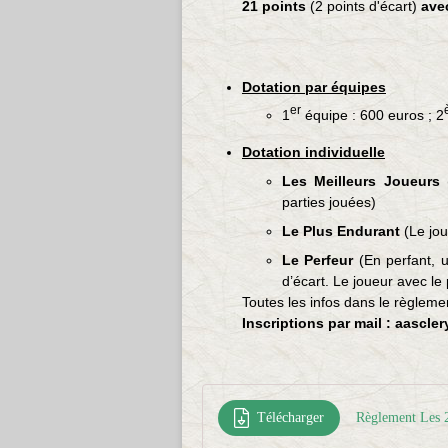
21 points
(2 points d'écart)
ave
Dotation par équipes
er
1
équipe : 600 euros ; 2
Dotation individuelle
Les Meilleurs Joueurs
parties jouées)
Le Plus Endurant
(Le jou
Le Perfeur
(En perfant, u
d’écart. Le joueur avec le
Toutes les infos dans le règleme
Inscriptions par mail : aascl
Télécharger
Règlement Les 