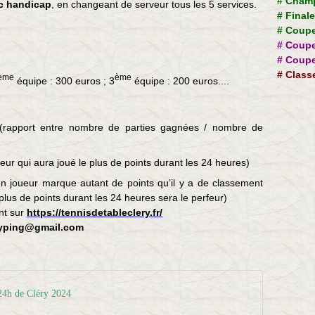
#
Champ
c handicap
, en changeant de serveur tous les 5 services.
#
Final
#
Coupe
#
Coupe
#
Coupe
#
Class
ème
ème
équipe : 300 euros ; 3
équipe : 200 euros....
(rapport entre nombre de parties gagnées / nombre de
eur qui aura joué le plus de points durant les 24 heures)
n joueur marque autant de points qu’il y a de classement
 plus de points durant les 24 heures sera le perfeur)
nt sur
https://tennisdetableclery.fr/
eryping@gmail.com
24h de Cléry 2024