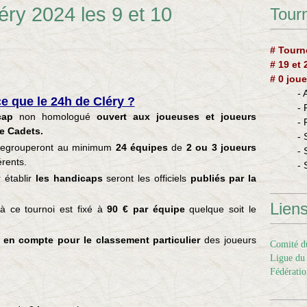
éry 2024 les 9 et 10
Tourn
# Tourn
# 19 et
# 0 joue
-
e que le 24h de Cléry ?
-
cap
non homologué
ouvert aux joueuses et joueurs
-
e Cadets.
- 
egrouperont au minimum
24 équipes
de
2 ou 3 joueurs
- 
érents.
- 
 établir
les handicaps
seront les officiels
publiés par la
Lien
 à ce tournoi est fixé à
90 € par équipe
quelque soit le
 en compte pour le classement particulier
des joueurs
Comité du
Ligue du 
Fédératio