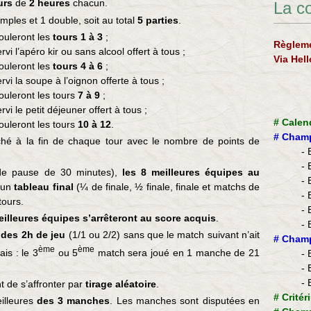
urs
de
2 heures
chacun.
La c
ples et 1 double, soit au total
5 parties
.
ouleront les
tours 1 à 3
;
Règleme
i l’apéro kir ou sans alcool offert à tous ;
Via Hel
ouleront les
tours 4 à 6
;
i la soupe à l’oignon offerte à tous ;
ouleront les tours
7 à 9
;
i le petit déjeuner offert à tous ;
#
Calen
ouleront les tours
10 à 12
.
#
Champ
iché à la fin de chaque tour avec le nombre de points de
- 
- 
 de pause de 30 minutes),
les 8 meilleures équipes au
- 
s un
tableau final
(¼ de finale, ½ finale, finale et matchs de
- 
tours.
- 
illeures équipes s’arrêteront au score acquis
.
- 
u des 2h de jeu
(1/1 ou 2/2) sans que le match suivant n’ait
​#
Champ
ème
ème
is : le 3
ou 5
match sera joué en 1 manche de 21
- 
- 
- 
t de s’affronter par
tirage aléatoire
.
#
Critér
illeures
des 3 manches
. Les manches sont disputées en