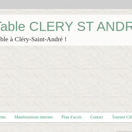
 Table CLERY ST AND
ble à Cléry-Saint-André !
ents
Manifestations internes
Plan d'accès
Contact
Tournoi Cl