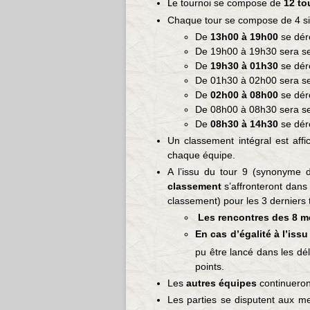
e tournoi se compose de
12 to
L
Chaque tour se compose de 4 sim
De
13h00 à 19h00
se dér
De 19h00 à 19h30 sera serv
De
19h30 à 01h30
se dér
De 01h30 à 02h00 sera serv
De
02h00 à 08h00
se dér
De 08h00 à 08h30 sera serv
De
08h30 à 14h30
se dér
Un classement intégral est aff
chaque équipe.
A l’issu du tour 9 (synonyme
classement
s’affronteront dan
classement) pour les 3 derniers 
Les rencontres des 8 me
En cas d’égalité à l’iss
pu être lancé dans les déla
points.
Les
autres équipes
continueron
Les parties se disputent aux me