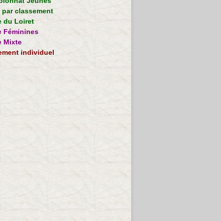
ionnat Jeunes
e par classement
 du Loiret
 Féminines
 Mixte
ement individuel