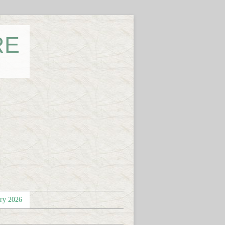
RE
éry 2026