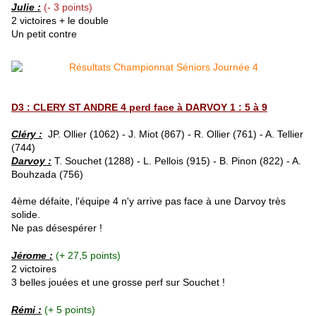
Julie :
(- 3 points)
2 victoires + le double
Un petit contre
D3 : CLERY ST ANDRE 4 perd face à DARVOY 1 : 5 à 9
Cléry :
JP. Ollier (1062) - J. Miot (867) - R. Ollier (761) - A. Tellier
(744)
Darvoy :
T. Souchet (1288) - L. Pellois (915) - B. Pinon (822) - A.
Bouhzada (756)
4ème défaite, l'équipe 4 n'y arrive pas face à une Darvoy très
solide.
Ne pas désespérer !
Jérome :
(+ 27,5 points)
2 victoires
3 belles jouées et une grosse perf sur Souchet !
Rémi :
(+ 5 points)