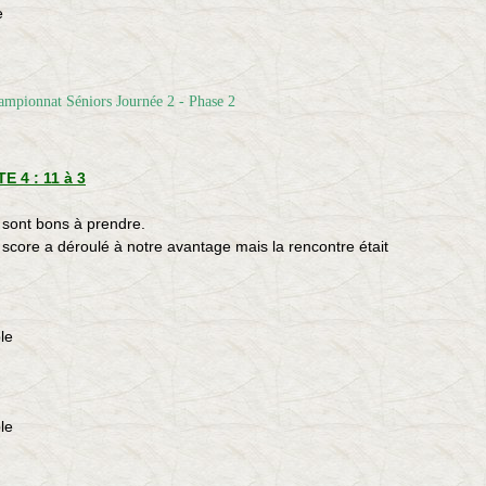
e
 4 : 11 à 3
 sont bons à prendre.
e score a déroulé à notre avantage mais la rencontre était
le
le