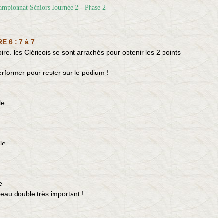
 6 : 7 à 7
re, les Cléricois se sont arrachés pour obtenir les 2 points
erformer pour rester sur le podium !
le
le
e
eau double très important !