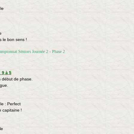
le
e
 le bon sens !
 9 à 5
n début de phase.
ague.
le : Perfect
 capitaine !
le