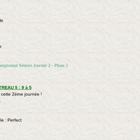
le
e
REAU 5 : 9 à 5
 cette 2ème journée !
.
le : Perfect