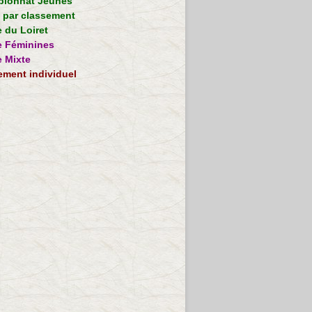
ionnat Jeunes
e par classement
 du Loiret
 Féminines
 Mixte
ement individuel