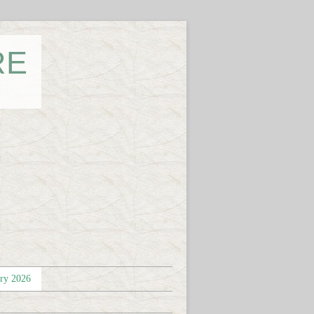
RE
éry 2026