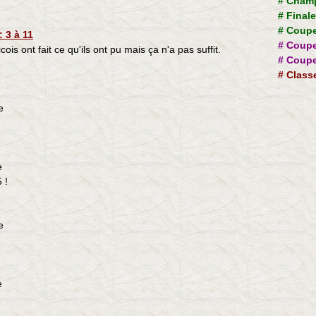
#
Champ
#
Final
#
Coupe
 3 à 11
#
Coupe
ois ont fait ce qu'ils ont pu mais ça n'a pas suffit.
#
Coupe
#
Class
e
e
 !
e
e