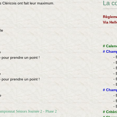
La c
 Cléricois ont fait leur maximum.
Règleme
Via Hel
le
#
Calen
#
Champ
e
- 
 pour prendre un point !
- 
- 
- 
e
- 
 pour prendre un point !
- 
​#
Champ
e
- 
- 
- 
#
Critér