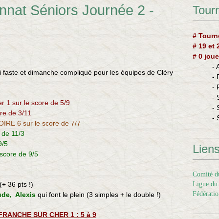
nnat Séniors Journée 2 -
Tourn
# Tourn
# 19 et
# 0 joue
-
edi faste et dimanche compliqué pour les équipes de Cléry
-
-
- 
r 1 sur le score de 5/9
- 
ore de 3/11
- 
OIRE 6 sur le score de 7/7
 de 11/3
9/5
Lien
score de 9/5
Comité du
(+ 36 pts !)
Ligue du 
Fédératio
ude, Alexis
qui font le plein (3 simples + le double !)
FRANCHE SUR CHER 1 : 5 à 9