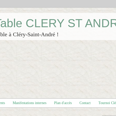
 Table CLERY ST AND
ble à Cléry-Saint-André !
ents
Manifestations internes
Plan d'accès
Contact
Tournoi Cl