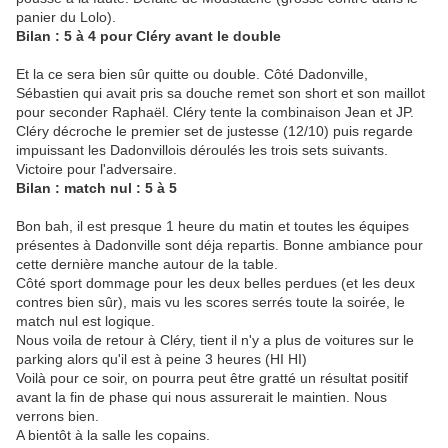
panier du Lolo).
Bilan : 5 à 4 pour Cléry avant le double
Et la ce sera bien sûr quitte ou double. Côté Dadonville,
Sébastien qui avait pris sa douche remet son short et son maillot
pour seconder Raphaël. Cléry tente la combinaison Jean et JP.
Cléry décroche le premier set de justesse (12/10) puis regarde
impuissant les Dadonvillois déroulés les trois sets suivants.
Victoire pour l'adversaire.
Bilan : match nul : 5 à 5
Bon bah, il est presque 1 heure du matin et toutes les équipes
présentes à Dadonville sont déja repartis. Bonne ambiance pour
cette dernière manche autour de la table.
Côté sport dommage pour les deux belles perdues (et les deux
contres bien sûr), mais vu les scores serrés toute la soirée, le
match nul est logique.
Nous voila de retour à Cléry, tient il n'y a plus de voitures sur le
parking alors qu'il est à peine 3 heures (HI HI)
Voilà pour ce soir, on pourra peut être gratté un résultat positif
avant la fin de phase qui nous assurerait le maintien. Nous
verrons bien.
A bientôt à la salle les copains.