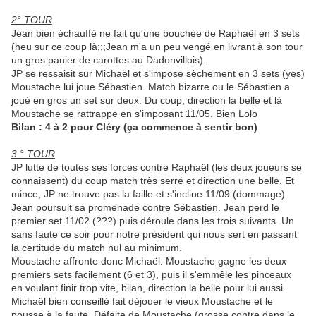
2° TOUR
Jean bien échauffé ne fait qu'une bouchée de Raphaël en 3 sets
(heu sur ce coup là;;;Jean m'a un peu vengé en livrant à son tour
un gros panier de carottes au Dadonvillois).
JP se ressaisit sur Michaël et s'impose sèchement en 3 sets (yes)
Moustache lui joue Sébastien. Match bizarre ou le Sébastien a
joué en gros un set sur deux. Du coup, direction la belle et là
Moustache se rattrappe en s'imposant 11/05. Bien Lolo
Bilan : 4 à 2 pour Cléry (ça commence à sentir bon)
3 ° TOUR
JP lutte de toutes ses forces contre Raphaël (les deux joueurs se
connaissent) du coup match très serré et direction une belle. Et
mince, JP ne trouve pas la faille et s'incline 11/09 (dommage)
Jean poursuit sa promenade contre Sébastien. Jean perd le
premier set 11/02 (???) puis déroule dans les trois suivants. Un
sans faute ce soir pour notre président qui nous sert en passant
la certitude du match nul au minimum.
Moustache affronte donc Michaël. Moustache gagne les deux
premiers sets facilement (6 et 3), puis il s'emmêle les pinceaux
en voulant finir trop vite, bilan, direction la belle pour lui aussi.
Michaël bien conseillé fait déjouer le vieux Moustache et le
pousse à la faute. Défaite de Moustache (grosse contre dans le