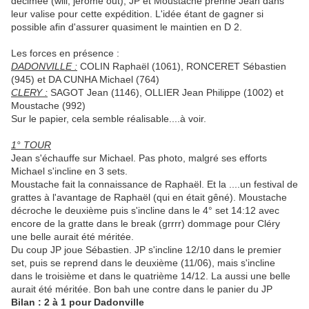
décimée (will, jérome out), JP et Moustache prenne Jean dans
leur valise pour cette expédition. L'idée étant de gagner si
possible afin d'assurer quasiment le maintien en D 2.
Les forces en présence :
DADONVILLE :
COLIN Raphaël (1061), RONCERET Sébastien
(945) et DA CUNHA Michael (764)
CLERY :
SAGOT Jean (1146), OLLIER Jean Philippe (1002) et
Moustache (992)
Sur le papier, cela semble réalisable....à voir.
1° TOUR
Jean s'échauffe sur Michael. Pas photo, malgré ses efforts
Michael s'incline en 3 sets.
Moustache fait la connaissance de Raphaël. Et la ....un festival de
grattes à l'avantage de Raphaël (qui en était gêné). Moustache
décroche le deuxième puis s'incline dans le 4° set 14:12 avec
encore de la gratte dans le break (grrrr) dommage pour Cléry
une belle aurait été méritée.
Du coup JP joue Sébastien. JP s'incline 12/10 dans le premier
set, puis se reprend dans le deuxième (11/06), mais s'incline
dans le troisième et dans le quatrième 14/12. La aussi une belle
aurait été méritée. Bon bah une contre dans le panier du JP
Bilan : 2 à 1 pour Dadonville