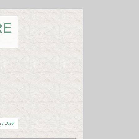
RE
éry 2026