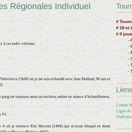
les Régionales Individuel
Tourn
# Tourn
# 19 et
# 0 joue
-
ry à ces indiv vétérans.
-
-
- 
- 
- 
 Pithiviers à 15h00 où je me suis échauffé avec Jean Mallard, 90 ans et
O.
Lien
 ping est toujours aussi accrocheur, même en séance d’échauffement,
Comité du
Ligue du 
s V1.
Fédératio
 4 où je retrouve Eric Hercent (1468) qui m’avait bloqué en demi
1019) et Blusson Philippe (987).