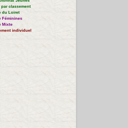
ionnat Jeunes
e par classement
 du Loiret
 Féminines
 Mixte
ement individuel