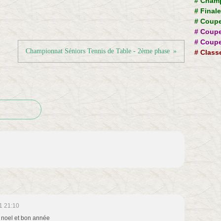
#
Champ
#
Final
#
Coupe
#
Coupe
#
Coupe
Championnat Séniors Tennis de Table - 2ème phase
#
Class
1 21:10
n noel et bon année