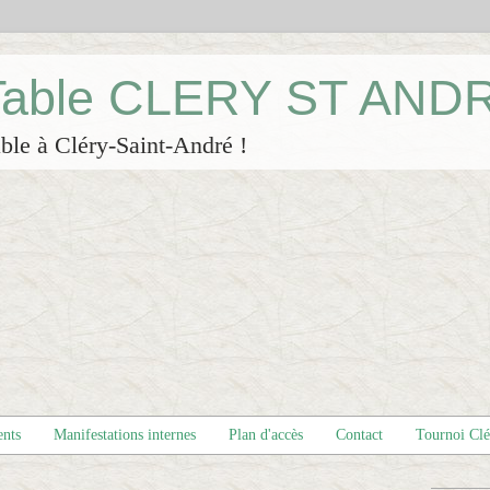
 Table CLERY ST AND
ble à Cléry-Saint-André !
ents
Manifestations internes
Plan d'accès
Contact
Tournoi Cl