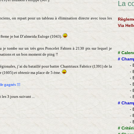
La c
nciens, on repart pour un tableau à élimination directe avec tous les
Règleme
Via Hel
en 8eme je bat D’almeida Euloge (1043).
 je tombe sur un très gros Poncelet Fabien à 2130 pts sur lequel je
#
Calen
sations et un bon moment de ping !!
#
Champ
- 
régionales, j’ai du bataillé pour battre Chantriaux Fabrice (1391) de la
- 
ce (1605) et obtenir ma place de 5 ème.
- 
- 
de gagnés !!!
- 
les 3 jours suivant ...
- 
​#
Champ
- 
- 
- 
#
Critér