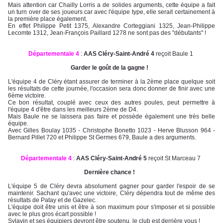
Mais attention car Chailly Lorris a de solides arguments, cette équipe a fait
un turn over de ses joueurs car avec l'équipe type, elle serait certainement à
la première place également.
En effet Philippe Petit 1375, Alexandre Corteggiani 1325, Jean-Philippe
Lecomte 1312, Jean-François Paillard 1278 ne sont pas des "débutants" !
Départementale 4
:
AAS Cléry-Saint-André 4
reçoit Baule 1
Garder le goût de la gagne !
L'équipe 4 de Cléry étant assurer de terminer à la 2ème place quelque soit
les résultats de cette journée, l'occasion sera donc donner de finir avec une
6ème victoire.
Ce bon résultat, couplé avec ceux des autres poules, peut permettre à
l'équipe 4 d'être dans les meilleurs 2ème de D4.
Mais Baule ne se laissera pas faire et possède également une très belle
équipe.
Avec Gilles Boulay 1035 - Christophe Bonetto 1023 - Herve Blusson 964 -
Bernard Pillet 720 et Philippe St Germes 679, Baule a des arguments.
Départementale 4
:
AAS Cléry-Saint-André 5
reçoit St Marceau 7
Dernière chance !
L'équipe 5 de Cléry devra absolument gagner pour garder l'espoir de se
maintenir. Sachant qu'avec une victoire, Cléry dépendra tout de même des
résultats de Patay et de Gazelec.
L'équipe doit être unis et être à son maximum pour s'imposer et si possible
avec le plus gros écart possible !
Sylavin et ses équipiers devront être soutenu, le club est derrière vous !